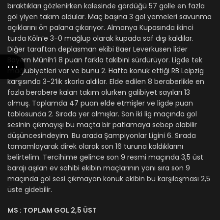
bıraktıkları gözlenirken kalesinde gördüğü 57 golle en fazla
gol yiyen takım oldular. Maç başına 3 gol yemeleri savunma
açıklarını ön palana çıkarıyor. Almanya Kupasında ikinci
turda Köln’e 3-0 mağlup olarak kupada saf dışı kaldılar.
Diğer taraftan deplasman ekibi Baer Leverkusen lider
Bayern Münih’i 8 puan farkla takibini sürdürüyor. Ligde tek
mağlubiyetleri var ve bunu 2. Hafta konuk ettiği RB Leipzig
karşısında 3-2’lik skorla aldılar. Elde edilen 8 beraberlikle en
fazla berabere kalan takım olurken galibiyet sayıları 13
olmuş. Toplamda 47 puan elde etmişler ve ligde puan
tablosunda 2. Sırada yer almışlar. Son iki lig maçında gol
sesinin çıkmayışı bu maçta bir patlamaya sebep olabilir
düşüncesindeyim. Bu arada Şampiyonlar Ligini 6. Sırada
tamamlayarak direk olarak son 16 turuna kaldıklarını
belirtelim. Tercihime gelince son 9 resmi maçında 3,5 üst
barajı aşılan ev sahibi ekibin maçlarının yanı sıra son 9
maçında gol sesi çıkmayan konuk ekibin bu karşılaşması 2,5
üste gidebilir.
MS :
TOPLAM GOL 2,5 ÜST