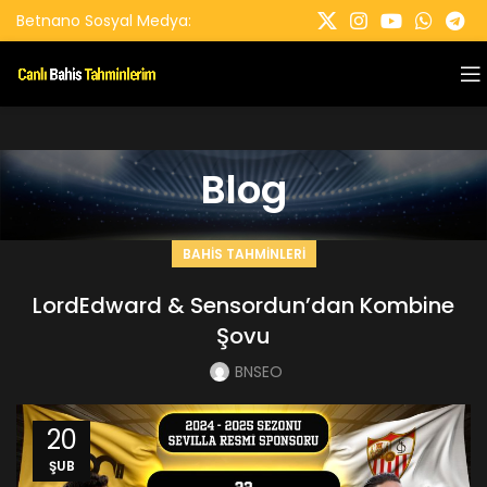
Betnano Sosyal Medya:
Blog
BAHIS TAHMINLERI
LordEdward & Sensordun’dan Kombine
Şovu
BNSEO
20
ŞUB