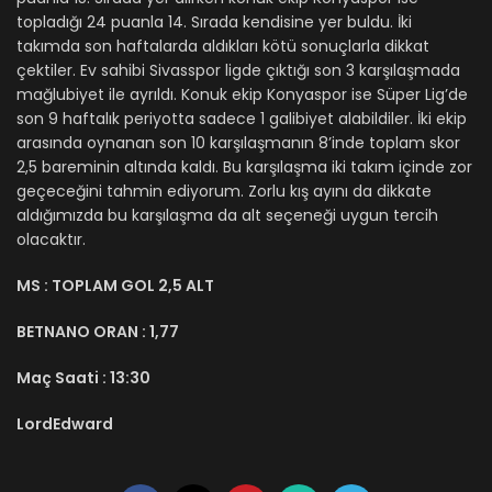
topladığı 24 puanla 14. Sırada kendisine yer buldu. İki
takımda son haftalarda aldıkları kötü sonuçlarla dikkat
çektiler. Ev sahibi Sivasspor ligde çıktığı son 3 karşılaşmada
mağlubiyet ile ayrıldı. Konuk ekip Konyaspor ise Süper Lig’de
son 9 haftalık periyotta sadece 1 galibiyet alabildiler. İki ekip
arasında oynanan son 10 karşılaşmanın 8’inde toplam skor
2,5 bareminin altında kaldı. Bu karşılaşma iki takım içinde zor
geçeceğini tahmin ediyorum. Zorlu kış ayını da dikkate
aldığımızda bu karşılaşma da alt seçeneği uygun tercih
olacaktır.
MS :
TOPLAM GOL 2,5 ALT
BETNANO ORAN :
1,77
Maç Saati :
13:30
LordEdward