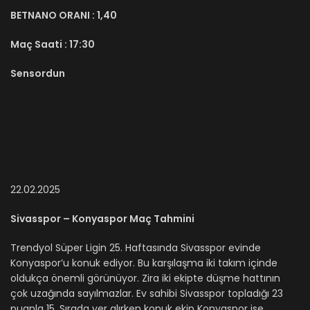
BETNANO ORANI :
1,40
Maç Saati :
17:30
Sensordun
22.02.2025
Sivasspor – Konyaspor Maç Tahmini
Trendyol Süper Ligin 25. Haftasında Sivasspor evinde
Konyaspor’u konuk ediyor. Bu karşılaşma iki takım içinde
oldukça önemli görünüyor. Zira iki ekipte düşme hattının
çok uzağında sayılmazlar. Ev sahibi Sivasspor topladığı 23
puanla 15. Sırada yer alırken konuk ekip Konyaspor ise