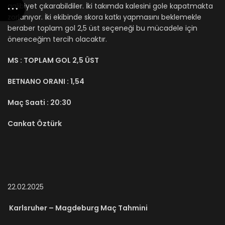
galibiyet çıkarabildiler. İki takımda kalesini gole kapatmakta
zorlanıyor. İki ekibinde skora katkı yapmasını beklemekle
beraber toplam gol 2,5 üst seçeneği bu mücadele için
önereceğim tercih olacaktır.
MS :
TOPLAM GOL 2,5 ÜST
BETNANO ORANI :
1,54
Maç Saati :
20:30
Cankat Öztürk
22.02.2025
Karlsruher – Magdeburg Maç Tahmini