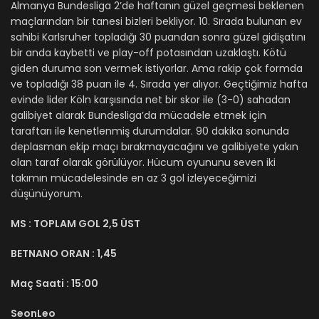
Almanya Bundesliga 2’de haftanın güzel geçmesi beklenen
maçlarından bir tanesi bizleri bekliyor. 10. Sırada bulunan ev
sahibi Karlsruher topladığı 30 puandan sonra güzel gidişatını
bir anda kaybetti ve play-off potasından uzaklaştı. Kötü
giden duruma son vermek istiyorlar. Ama rakip çok formda
ve topladığı 38 puan ile 4. Sırada yer alıyor. Geçtiğimiz hafta
evinde lider Köln karşısında net bir skor ile (3-0) sahadan
galibiyet alarak Bundesliga’da mücadele etmek için
taraftarı ile kenetlenmiş durumdalar. 90 dakika sonunda
deplasman ekip maçı bırakmayacağını ve galibiyete yakın
olan taraf olarak görülüyor. Hücum oyununu seven iki
takımın mücadelesinde en az 3 gol izleyeceğimizi
düşünüyorum.
MS :
TOPLAM GOL 2,5 ÜST
BETNANO ORAN :
1,45
Maç Saati :
15:00
SeonLeo