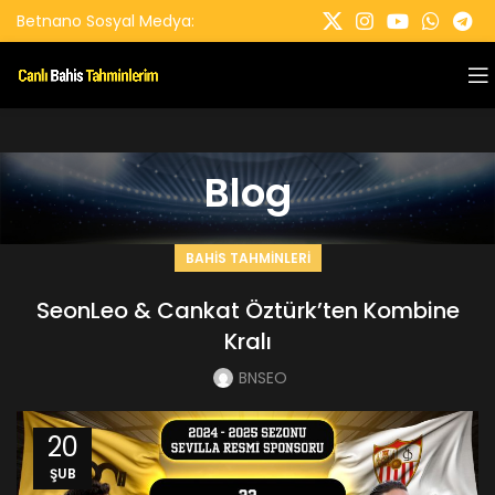
Betnano Sosyal Medya:
Blog
BAHIS TAHMINLERI
SeonLeo & Cankat Öztürk’ten Kombine
Kralı
BNSEO
20
ŞUB