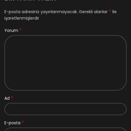
*
E-posta adresiniz yayınlanmayacak.
Gerekli alanlar
ile
işaretlenmişlerdir
*
Yorum
*
Ad
*
E-posta