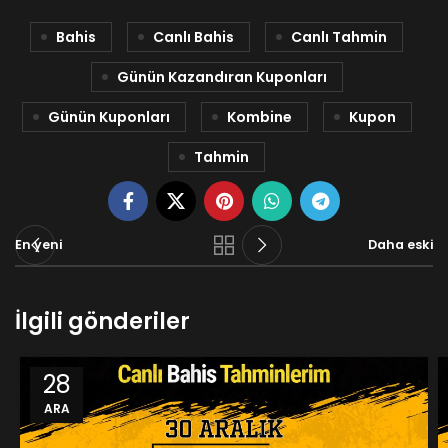
Bahis
Canlı Bahis
Canlı Tahmin
Günün Kazandıran Kuponları
Günün Kuponları
Kombine
Kupon
Tahmin
En yeni
Daha eski
İlgili gönderiler
28
ARA