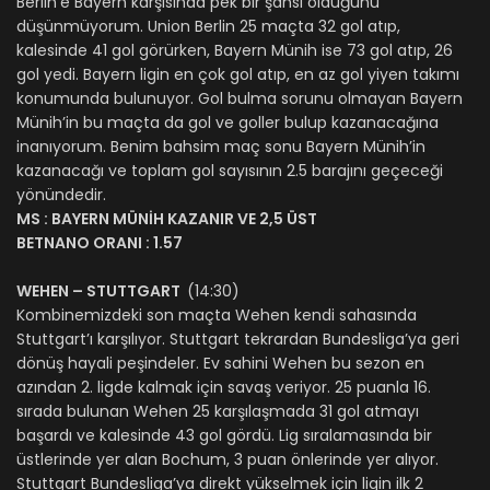
Berlin’e Bayern karşısında pek bir şansı olduğunu
düşünmüyorum. Union Berlin 25 maçta 32 gol atıp,
kalesinde 41 gol görürken, Bayern Münih ise 73 gol atıp, 26
gol yedi. Bayern ligin en çok gol atıp, en az gol yiyen takımı
konumunda bulunuyor. Gol bulma sorunu olmayan Bayern
Münih’in bu maçta da gol ve goller bulup kazanacağına
inanıyorum. Benim bahsim maç sonu Bayern Münih’in
kazanacağı ve toplam gol sayısının 2.5 barajını geçeceği
yönündedir.
MS : BAYERN MÜNİH KAZANIR VE 2,5 ÜST
BETNANO ORANI : 1.57
WEHEN – STUTTGART
(14:30)
Kombinemizdeki son maçta Wehen kendi sahasında
Stuttgart’ı karşılıyor. Stuttgart tekrardan Bundesliga’ya geri
dönüş hayali peşindeler. Ev sahini Wehen bu sezon en
azından 2. ligde kalmak için savaş veriyor. 25 puanla 16.
sırada bulunan Wehen 25 karşılaşmada 31 gol atmayı
başardı ve kalesinde 43 gol gördü. Lig sıralamasında bir
üstlerinde yer alan Bochum, 3 puan önlerinde yer alıyor.
Stuttgart Bundesliga’ya direkt yükselmek için ligin ilk 2