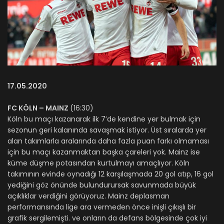
17.05.2020
FC KÖLN – MAINZ
(16:30)
Köln bu maçı kazanarak ilk 7’de kendine yer bulmak için
sezonun geri kalanında savaşmak istiyor. Üst sıralarda yer
alan takımlarla aralarında daha fazla puan farkı olmaması
için bu maçı kazanmaktan başka çareleri yok. Mainz ise
küme düşme potasından kurtulmayı amaçlıyor. Köln
takımının evinde oynadığı 12 karşılaşmada 20 gol atıp, 16 gol
yediğini göz önünde bulundurursak savunmada büyük
açıklıklar verdiğini görüyoruz. Mainz deplasman
performansında lige ara vermeden önce inişli çıkışlı bir
grafik sergilemişti. ve onların da defans bölgesinde çok iyi