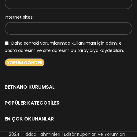
İnternet sitesi
Daha sonraki yorumlarımda kullanılması için adım, e-
posta adresim ve site adresim bu tarayıcıya kaydedilsin.
BETNANO KURUMSAL
POPÜLER KATEGORILER
EN ÇOK OKUNANLAR
2024 - İddaa Tahminleri | Editör Kuponları ve Yorumları -