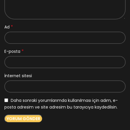
*
Ad
*
E-posta
İnternet sitesi
Daha sonraki yorumlarımda kullanılması için adım, e-
posta adresim ve site adresim bu tarayıcıya kaydedilsin.