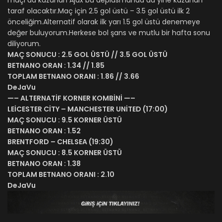
maçı da kazanan Ajax bu deplasmanda da yine kazanan
taraf olacaktır.Maç için 2.5 gol üstü – 3.5 gol üstü ilk 2
önceliğim.Alternatif olarak ilk yarı 1.5 gol üstü denemeye
değer buluyorum.Herkese bol şans ve mutlu bir hafta sonu
diliyorum.
MAÇ SONUCU : 2.5 GOL ÜSTÜ // 3.5 GOL ÜSTÜ
BETNANO ORAN : 1.34 // 1.85
TOPLAM BETNANO ORANI : 1.86 // 3.66
DeJaVu
—– ALTERNATİF KORNER KOMBİNİ —–
LEİCESTER CİTY – MANCHESTER UNİTED (17:00)
MAÇ SONUCU : 9.5 KORNER ÜSTÜ
BETNANO ORAN : 1.52
BRENTFORD – CHELSEA (19:30)
MAÇ SONUCU : 8.5 KORNER ÜSTÜ
BETNANO ORAN : 1.38
TOPLAM BETNANO ORANI : 2.10
DeJaVu