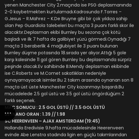
yenen Manchester City 2.maçında ise PSG deplasmanında
2-0 kaybetmekten kurtulamadı.Kadrosunda F.Torres –
G.Jesus – R.Mahrez – K.De Bruyne gibi bir çok yıldıza sahip
olan Pep Guardiola talebeleri bu maçta 3 puanı farklı skor ile
alacaktır.Deplasman ekibi Burnley bu sezona çok kötü
başladı ve ilk 7 hafta da galibiyet yüzü görmedi.Oynadığı 7
maçta 3 beraberlik 4 mağlubiyet ile 3 puanı bulunan
Burnley düşme potasında 18.sırada yer alıyor.Attığı 5 gole
karşı kalesinde 11 gol gören Burnley bu deplasmanda sürpriz
peşinde olacak.Ev sahibinde B.Mendy deplasman ekibinde
ise C.Roberts ve M.Comet sakatlıkları nedeniyle
oynayamayacak isimler.Bu 2 takım arasında oynanan son 8
maçta üst üste Manchester City kazanmayı başardı.Bu
mücadelede 2.5 gol üstü ve 3.5 gol üstü öngördüğüm 2
farklı seçenek.
MAÇ SONUCU : 2.5 GOL ÜSTÜ // 3.5 GOL ÜSTÜ
BETNANO ORAN : 1.39 // 1.98
SC HEERENVEEN – AJAX AMSTERDAM (19:45)
Hollanda Eredivisie 9.hafta mücadelesinde Heerenveen
evinde Abe Lenstra stadında ligin en güçlü takımlarından