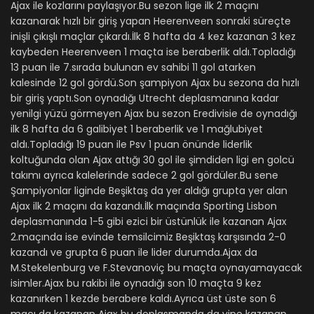
Ajax ile kozlarını paylaşıyor.Bu sezon lige ilk 2 maçını
kazanarak hızlı bir giriş yapan Heerenveen sonraki süreçte
inişli çıkışlı maçlar çıkardı.İlk 8 hafta da 4 kez kazanan 3 kez
kaybeden Heerenveen 1 maçta ise beraberlik aldı.Topladığı
13 puan ile 7.sırada bulunan ev sahibi 11 gol atarken
kalesinde 12 gol gördü.Son şampiyon Ajax bu sezona da hızlı
bir giriş yaptı.Son oynadığı Utrecht deplasmanına kadar
yenilgi yüzü görmeyen Ajax bu sezon Eredivisie de oynadığı
ilk 8 hafta da 6 galibiyet 1 beraberlik ve 1 mağlubiyet
aldı.Topladığı 19 puan ile Psv 1 puan önünde liderlik
koltuğunda olan Ajax attığı 30 gol ile şimdiden ligi en golcü
takımı ayrıca kalelerinde sadece 2 gol gördüler.Bu sene
Şampiyonlar liginde Beşiktaş da yer aldığı grupta yer alan
Ajax ilk 2 maçını da kazandı.İlk maçında Sporting Lisbon
deplasmanında 1-5 gibi ezici bir üstünlük ile kazanan Ajax
2.maçında ise evinde temsilcimiz Beşiktaş karşısında 2-0
kazandı ve grupta 6 puan ile lider durumda.Ajax da
M.Stekelenburg ve F.Stevanoviç bu maçta oynayamayacak
isimler.Ajax bu rakibi ile oynadığı son 10 maçta 9 kez
kazanırken 1 kezde berabere kaldı.Ayrıca üst üste son 6