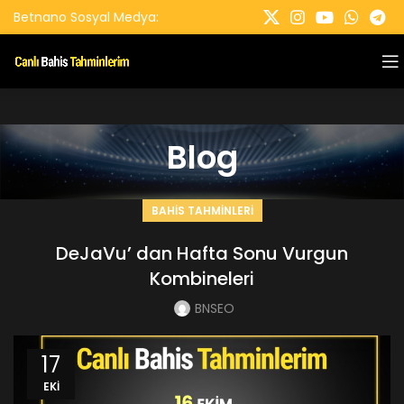
Betnano Sosyal Medya:
Blog
BAHIS TAHMINLERI
DeJaVu’ dan Hafta Sonu Vurgun
Kombineleri
BNSEO
17
EKI