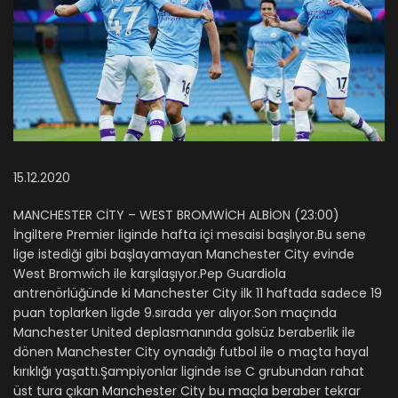
15.12.2020
MANCHESTER CİTY – WEST BROMWİCH ALBİON (23:00)
İngiltere Premier liginde hafta içi mesaisi başlıyor.Bu sene
lige istediği gibi başlayamayan Manchester City evinde
West Bromwich ile karşılaşıyor.Pep Guardiola
antrenörlüğünde ki Manchester City ilk 11 haftada sadece 19
puan toplarken ligde 9.sırada yer alıyor.Son maçında
Manchester United deplasmanında golsüz beraberlik ile
dönen Manchester City oynadığı futbol ile o maçta hayal
kırıklığı yaşattı.Şampiyonlar liginde ise C grubundan rahat
üst tura çıkan Manchester City bu maçla beraber tekrar