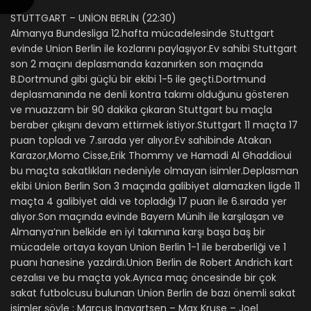
STUTTGART – UNİON BERLİN (22:30)
Almanya Bundesliga 12.hafta mücadelesinde Stuttgart
evinde Union Berlin ile kozlarını paylaşıyor.Ev sahibi Stuttgart
son 2 maçını deplasmanda kazanırken son maçında
B.Dortmund gibi güçlü bir ekibi 1-5 ile geçti.Dortmund
deplasmanında ne denli kontra takımı olduğunu gösteren
ve muazzam bir 90 dakika çıkaran Stuttgart bu maçla
beraber çıkışını devam ettirmek istiyor.Stuttgart 11 maçta 17
puan topladı ve 7.sırada yer alıyor.Ev sahibinde Atakan
Karazor,Momo Cisse,Erik Thommy ve Hamadi Al Ghaddioui
bu maçta sakatlıkları nedeniyle olmayan isimler.Deplasman
ekibi Union Berlin Son 3 maçında galibiyet alamazken ligde 11
maçta 4 galibiyet aldı ve topladığı 17 puan ile 6.sırada yer
alıyor.Son maçında evinde Bayern Münih ile karşılaşan ve
Almanya’nın belkide en iyi takımına karşı başa baş bir
mücadele ortaya koyan Union Berlin 1-1 ile beraberliği ve 1
puanı hanesine yazdırdı.Union Berlin de Robert Andrich kart
cezalısı ve bu maçta yok.Ayrıca maç öncesinde bir çok
sakat futbolcusu bulunan Union Berlin de bazı önemli sakat
isimler şöyle : Marcus Ingvartsen – Max Kruse – Joel