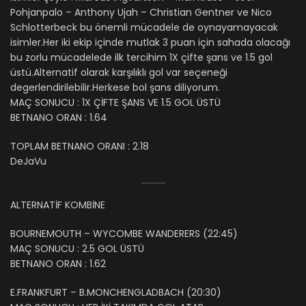
Pohjanpalo – Anthony Ujah – Christian Gentner ve Nico
Schlotterbeck bu önemli mücadele de oynayamayacak
isimler.Her iki ekip içinde mutlak 3 puan için sahada olacağı
bu zorlu mücadelede ilk tercihim 1X çifte şans ve 1.5 gol
üstü.Alternatif olarak karşılıklı gol var seçeneği
degerlendirilebilir.Herkese bol şans diliyorum.
MAÇ SONUCU : 1X ÇİFTE ŞANS VE 1.5 GOL ÜSTÜ
BETNANO ORAN : 1.64
TOPLAM BETNANO ORANI : 2.18
DeJaVu
ALTERNATİF KOMBİNE
BOURNEMOUTH – WYCOMBE WANDERERS (22:45)
MAÇ SONUCU : 2.5 GOL ÜSTÜ
BETNANO ORAN : 1.62
E.FRANKFURT – B.MONCHENGLADBACH (20:30)