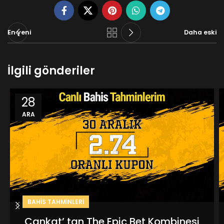
En yeni
Daha eski
İlgili gönderiler
28
ARA
BAHIS TAHMINLERI
Cankat’ tan The Epic Bet Kombinesi