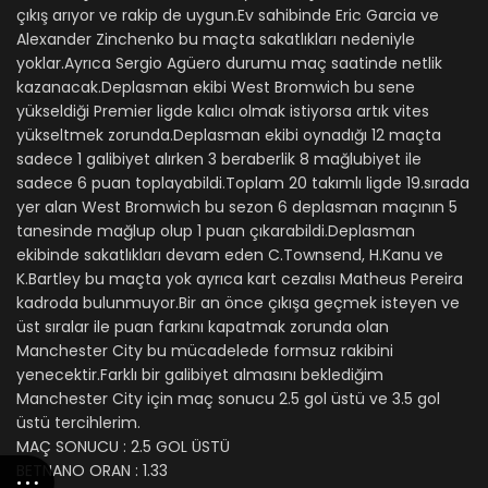
çıkış arıyor ve rakip de uygun.Ev sahibinde Eric Garcia ve
Alexander Zinchenko bu maçta sakatlıkları nedeniyle
yoklar.Ayrıca Sergio Agüero durumu maç saatinde netlik
kazanacak.Deplasman ekibi West Bromwich bu sene
yükseldiği Premier ligde kalıcı olmak istiyorsa artık vites
yükseltmek zorunda.Deplasman ekibi oynadığı 12 maçta
sadece 1 galibiyet alırken 3 beraberlik 8 mağlubiyet ile
sadece 6 puan toplayabildi.Toplam 20 takımlı ligde 19.sırada
yer alan West Bromwich bu sezon 6 deplasman maçının 5
tanesinde mağlup olup 1 puan çıkarabildi.Deplasman
ekibinde sakatlıkları devam eden C.Townsend, H.Kanu ve
K.Bartley bu maçta yok ayrıca kart cezalısı Matheus Pereira
kadroda bulunmuyor.Bir an önce çıkışa geçmek isteyen ve
üst sıralar ile puan farkını kapatmak zorunda olan
Manchester City bu mücadelede formsuz rakibini
yenecektir.Farklı bir galibiyet almasını beklediğim
Manchester City için maç sonucu 2.5 gol üstü ve 3.5 gol
üstü tercihlerim.
MAÇ SONUCU : 2.5 GOL ÜSTÜ
BETNANO ORAN : 1.33