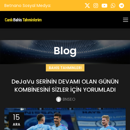
Betnano Sosyal Medya:
Blog
BAHIS TAHMINLERI
DeJaVu SERİNİN DEVAMI OLAN GÜNÜN
KOMBİNESİNİ SİZLER İÇİN YORUMLADI
BNSEO
15
ARA