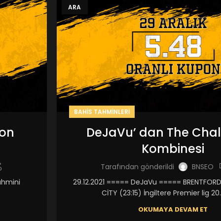
ARA
BAHIS TAHMINLERI
ion
DeJaVu’ dan The Chal
Kombinesi
Tarafından gönderildi
BNSEO
ahmini
29.12.2021 ===== DeJaVu ===== BRENTFOR
CİTY (23:15) İngiltere Premier lig 20.
OKUMAYA DEVAM ET