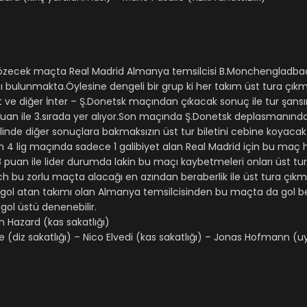
ecek maçta Real Madrid Almanya temsilcisi B.Monchengladbach 
ı bulunmakta.Öylesine dengeli bir grup ki her takım üst tura çıkm
ve diğer İnter – Ş.Donetsk maçından çıkacak sonuç ile tur şansı
uan ile 3.sırada yer alıyor.Son maçında Ş.Donetsk deplasmanında a
nde diğer sonuçlara bakmaksızın üst tur biletini cebine koyacak
n 4 lig maçında sadece 1 galibiyet alan Real Madrid için bu maç
puan ile lider durumda lakin bu maçı kaybetmeleri onları üst 
h bu zorlu maçta alacağı en azından beraberlik ile üst tura çık
gol atan takımı olan Almanya temsilcisinden bu maçta da gol b
 gol üstü denenebilir.
n Hazard (kas sakatlığı)
iz sakatlığı) – Nico Elvedi (kas sakatlığı) – Jonas Hofmann (uy