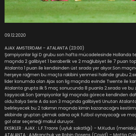
09.12.2020
AJAX AMSTERDAM – ATALANTA (23:00)
Şampiyonlar ligi D grubu son hafta mücadelesinde Hollanda temsil
maçında 2 galibiyet 1 beraberlik ve 2 mağlubiyet ile 7 puan topl
Atalanta 1 puan ile kendisinden üst sırada yer alıyor.Son maç
herşeye rağmen bu maçta rakibini yenmesi halinde grubu 2.sırad
lider konumda olan Ajax son lig maçında evinde Twente ile karş
Atalanta grupta ilk 5 maç sonucunda 8 puanla 2.sırada ve bu
taşıyacak.Son Şampiyonlar ligi maçında görece kendinden daha
oldu.İtalya Serie A da son 3 maçında galibiyeti Unutan Atala
belirleyecek bu 2 takımın maçında kimin kazanacağını kestirm
ekibinde gruptan çıkmak adına açık futbol oynayacağı ve maçın
gol atar seçeneği makul duruyor.
EKSİKLER : AJAX : L.F.Traore (uyluk sakatlığı) – M.Kudus (menisk
ATALANTA : A.Miranchuk ve Robin Gosens (Covid) – Mattia Caldara