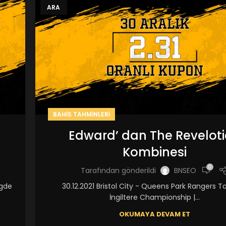
ARA
BAHIS TAHMINLERI
Edward’ dan The Revelot
Kombinesi
0
Tarafından gönderildi
BNSEO
igde
30.12.2021 Bristol City - Queens Park Rangers T
İngiltere Championship |...
OKUMAYA DEVAM ET