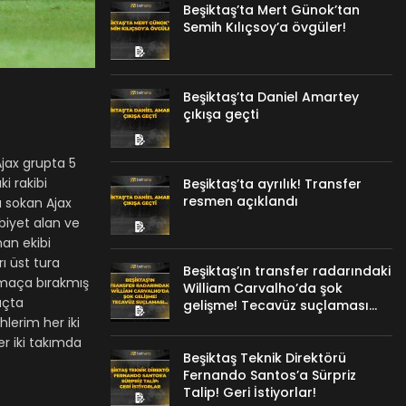
Beşiktaş’ta Mert Günok’tan
Semih Kılıçsoy’a övgüler!
Beşiktaş’ta Daniel Amartey
çıkışa geçti
Ajax grupta 5
i rakibi
Beşiktaş’ta ayrılık! Transfer
resmen açıklandı
a sokan Ajax
biyet alan ve
man ekibi
ı üst tura
Beşiktaş’ın transfer radarındaki
 maça bırakmış
William Carvalho’da şok
açta
gelişme! Tecavüz suçlaması…
lerim her iki
r iki takımda
Beşiktaş Teknik Direktörü
Fernando Santos’a Sürpriz
Talip! Geri İstiyorlar!