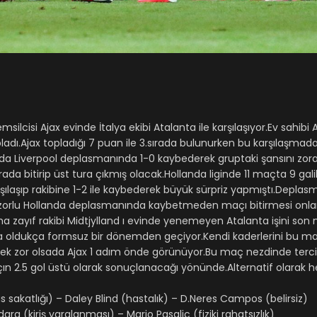
cisi Ajax evinde İtalya ekibi Atalanta ile karşılaşıyor.Ev sahibi 
adı.Ajax topladığı 7 puan ile 3.sırada bulunurken bu karşılaşmadak
ında Liverpool deplasmanında 1-0 kaybederek gruptaki şansını zor
a bitirip üst tura çıkmış olacak.Hollanda liginde 11 maçta 9 gali
ılaşıp rakibine 1-2 ile kaybederek büyük sürpriz yapmıştı.Deplas
 zorlu Hollanda deplasmanında kaybetmeden maçı bitirmesi onlar
 zayıf rakibi Midtjylland ı evinde yenemeyen Atalanta işini son
nta oldukça formsuz bir dönemden geçiyor.Kendi kaderlerini bu m
ek zor olsada Ajax 1 adım önde görünüyor.Bu maç nezdinde tercih
 2.5 gol üstü olarak sonuçlanacağı yönünde.Alternatif olarak he
üs sakatlığı) – Daley Blind (hastalık) – D.Neres Campos (belirsiz)
 (kiriş yaralanması) – Mario Pasalic (fiziki rahatsızlık)