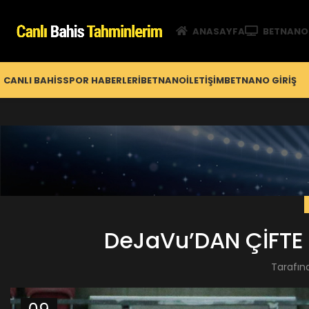
ANASAYFA
BETNANO
CANLI BAHIS
SPOR HABERLERI
BETNANO
İLETIŞIM
BETNANO GİRIŞ
DeJaVu’DAN ÇİFTE 
Tarafın