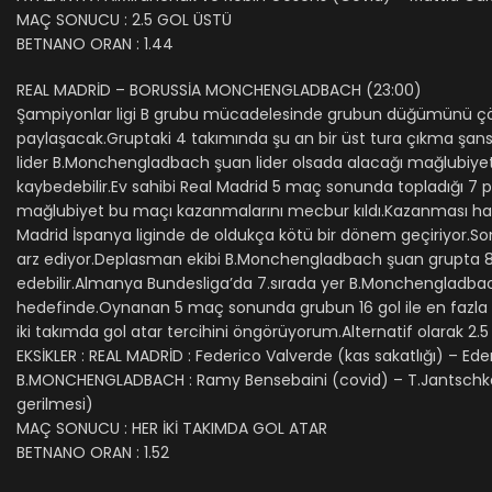
MAÇ SONUCU : 2.5 GOL ÜSTÜ
BETNANO ORAN : 1.44
REAL MADRİD – BORUSSİA MONCHENGLADBACH (23:00)
Şampiyonlar ligi B grubu mücadelesinde grubun düğümünü çöz
paylaşacak.Gruptaki 4 takımında şu an bir üst tura çıkma şans
lider B.Monchengladbach şuan lider olsada alacağı mağlubiyet 
kaybedebilir.Ev sahibi Real Madrid 5 maç sonunda topladığı 7 p
mağlubiyet bu maçı kazanmalarını mecbur kıldı.Kazanması hali
Madrid İspanya liginde de oldukça kötü bir dönem geçiriyor.So
arz ediyor.Deplasman ekibi B.Monchengladbach şuan grupta 8 
edebilir.Almanya Bundesliga’da 7.sırada yer B.Monchengladbac
hedefinde.Oynanan 5 maç sonunda grubun 16 gol ile en fazla 
iki takımda gol atar tercihini öngörüyorum.Alternatif olarak 2.5
EKSİKLER : REAL MADRİD : Federico Valverde (kas sakatlığı) – Ede
B.MONCHENGLADBACH : Ramy Bensebaini (covid) – T.Jantschke (d
gerilmesi)
MAÇ SONUCU : HER İKİ TAKIMDA GOL ATAR
BETNANO ORAN : 1.52