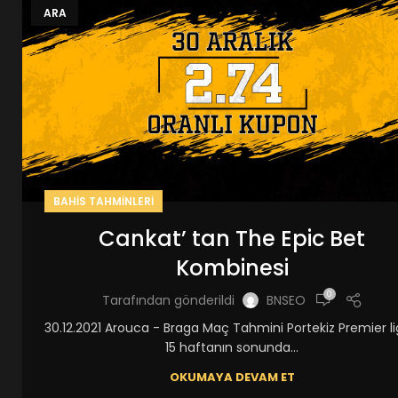
ARA
BAHIS TAHMINLERI
Cankat’ tan The Epic Bet
Kombinesi
0
Tarafından gönderildi
BNSEO
30.12.2021 Arouca - Braga Maç Tahmini Portekiz Premier l
15 haftanın sonunda...
OKUMAYA DEVAM ET