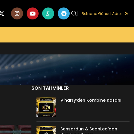
Betnano Güncel Adresi
SON TAHMINLER
V.harry’den Kombine Kazanı
Sensordun & SeonLeo’dan