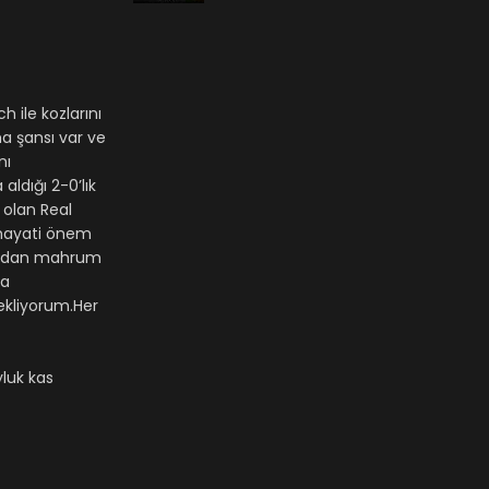
ile kozlarını
a şansı var ve
nı
ldığı 2-0’lık
 olan Real
 hayati önem
turdan mahrum
ma
ekliyorum.Her
luk kas