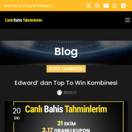
Betnano Sosyal Medya:
Blog
BAHIS TAHMINLERI
Edward’ dan Top To Win Kombinesi
BNSEO
20
EKI