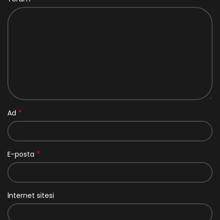
*
Ad
*
E-posta
İnternet sitesi