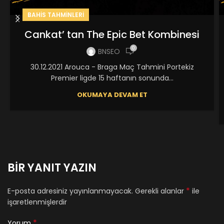
BAHIS TAHMINLERI
Cankat’ tan The Epic Bet Kombinesi
0
BNSEO
30.12.2021 Arouca - Braga Maç Tahmini Portekiz
Premier ligde 15 haftanın sonunda...
OKUMAYA DEVAM ET
BIR YANIT YAZIN
*
E-posta adresiniz yayınlanmayacak.
Gerekli alanlar
ile
işaretlenmişlerdir
*
Yorum