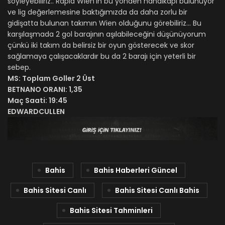
söyleyebiliriz.. Rapid Wien’in bu yönden handikapı bulunuyor
ve lig değerlemesine baktığımızda da daha zorlu bir
gidişatta bulunan takımın Wien olduğunu görebiliriz… Bu
karşılaşmada 2 gol barajının aşılabileceğini düşünüyorum
çünkü iki takım da belirsiz bir oyun gösterecek ve skor
sağlamaya çalışacaklardır bu da 2 barajı için yeterli bir
sebep.
MS: Toplam Goller 2 Üst
BETNANO ORANI: 1,35
Maç Saati: 19:45
EDWARDCULLEN
Bahis
Bahis Haberleri Güncel
Bahis Sitesi Canlı
Bahis Sitesi Canlı Bahis
Bahis Sitesi Tahminleri