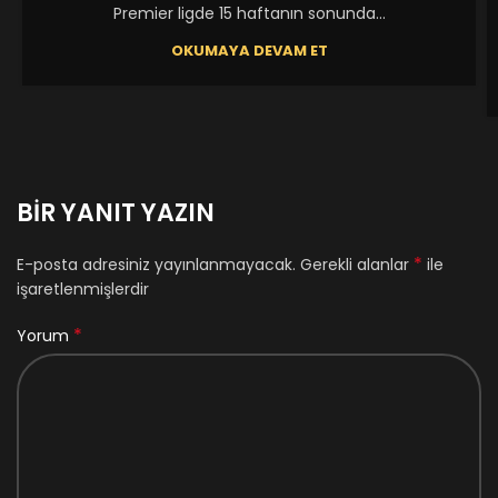
Premier ligde 15 haftanın sonunda...
OKUMAYA DEVAM ET
BIR YANIT YAZIN
*
E-posta adresiniz yayınlanmayacak.
Gerekli alanlar
ile
işaretlenmişlerdir
*
Yorum