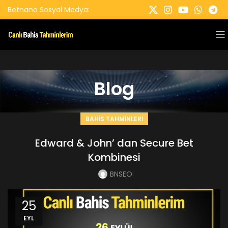
Betnano Sosyal Medya:
Blog
BAHIS TAHMINLERI
Edward & John’ dan Secure Bet
Kombinesi
BNSEO
25
EYL