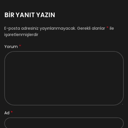
BIR YANIT YAZIN
*
E-posta adresiniz yayınlanmayacak.
Gerekli alanlar
ile
işaretlenmişlerdir
*
Yorum
*
Ad