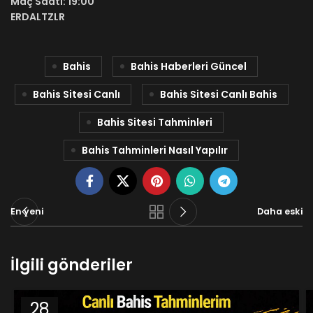
Maç Saati: 19:00
ERDALTZLR
Bahis
Bahis Haberleri Güncel
Bahis Sitesi Canlı
Bahis Sitesi Canlı Bahis
Bahis Sitesi Tahminleri
Bahis Tahminleri Nasıl Yapılır
En yeni
Daha eski
İlgili gönderiler
28