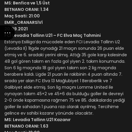
MS: Benfica ve 1,5 Üst
BETNANO ORANI: 1.34
Maç Saati: 21:00
EMİR_ORANARSİVİ
20.09.2021
FCI Levadia Tallinn U21 – FC Elva Maç Tahmini
Estonya Esiliiga’da mücadele eden FCI Levadia Tallinn U2
(Levadia II) 1ligde oynadığı 21 maçın sonunda 26 puan elde
etmiş ve 6. sıradaki yerini almış. Attığı 35 gole karşı kalesinde
48 gol gören takım en fazla gol yiyen 2. takım konumunda.
Son 6 lig maçında 18 gol yiyen takım son 2 lig maçında
berabere kaldı. Ligde 21 puan ile rakibinin 4 puan altında 7.
sırada yer alan FC Elva 13 Mağlubiyet 1 Beraberlik ve 7
Galibiyet elde etmiş. Son lig maçını Lomme United ile
oynayan takım 45+2 ve 45+6 da bulduğu goller ile devreyi
2-0 önde kapamasına rağmen 75 ve 85. dakikalarda yediği
goller ile sahadan 1 puana razı olarak ayrılmış. Tercihime
gelince ev sahibi kazanır yönünde olacaktır.
MS: Levadia Tallinn U21 Kazanır
BETNANO ORANI: 1.63