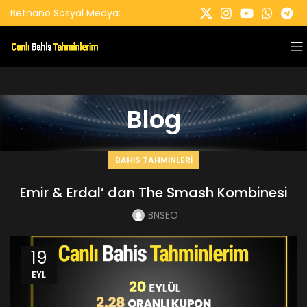
Betnano Sosyal Medya:
Blog
BAHIS TAHMINLERI
Emir & Erdal’ dan The Smash Kombinesi
BNSEO
19
EYL