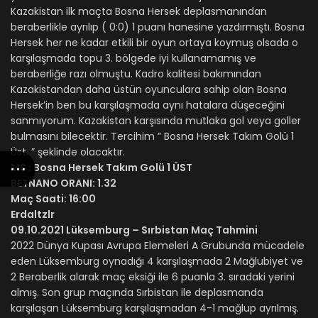
Kazakistan ilk maçta Bosna Hersek deplasmanından
beraberlikle ayrılıp ( 0:0) 1 puanı hanesine yazdırmıştı. Bosna
Hersek her ne kadar etkili bir oyun ortaya koymuş olsada o
karşılaşmada topu 3. bölgede iyi kullanamamış ve
beraberliğe razı olmuştu. Kadro kalitesi bakımından
Kazakistandan daha üstün oyunculara sahip olan Bosna
Hersek’in ben bu karşılaşmada aynı hatalara düşeceğini
sanmıyorum. Kazakistan karşısında mutlaka gol veya goller
bulmasını bilecektir. Tercihim ” Bosna Hersek Takım Golü 1
Üst. ” şeklinde olacaktır.
MS : Bosna Hersek Takım Golü 1 ÜST
BETNANO ORANI: 1.32
Maç Saati: 16:00
Erdaltzlr
09.10.2021 Lüksemburg – Sırbistan Maç Tahmini
2022 Dünya Kupası Avrupa Elemeleri A Grubunda mücadele
eden Lüksemburg oynadığı 4 karşılaşmada 2 Mağlubiyet ve
2 Beraberlik alarak maç eksiği ile 6 puanla 3. sıradaki yerini
almış. Son grup maçında Sırbistan ile deplasmanda
karşılaşan Lüksemburg karşılaşmadan 4-1 mağlup ayrılmış.