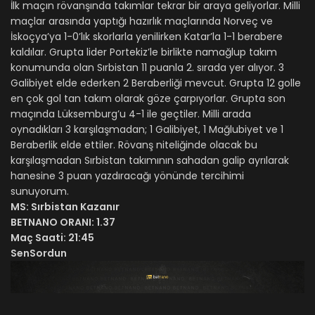
İlk maçın rövanşında takımlar tekrar bir araya geliyorlar. Milli
maçlar arasında yaptığı hazırlık maçlarında Norveç ve
İskoçya’ya 1-0’lık skorlarla yenilirken Katar’la 1-1 berabere
kaldılar. Grupta lider Portekiz’le birlikte namağlup takım
konumunda olan Sırbistan 11 puanla 2. sırada yer alıyor. 3
Galibiyet elde ederken 2 Beraberliği mevcut. Grupta 12 golle
en çok gol tan takım olarak göze çarpıyorlar. Grupta son
maçında Lüksemburg’u 4-1 ile geçtiler. Milli arada
oynadıkları 3 karşılaşmadan; 1 Galibiyet, 1 Mağlubiyet ve 1
Beraberlik elde ettiler. Rövanş niteliğinde olacak bu
karşılaşmadan Sırbistan takımının sahadan galip ayrılarak
hanesine 3 puan yazdıracağı yönünde tercihimi
sunuyorum.
MS: Sırbistan Kazanır
BETNANO ORANI: 1.37
Maç Saati: 21:45
SenSordun