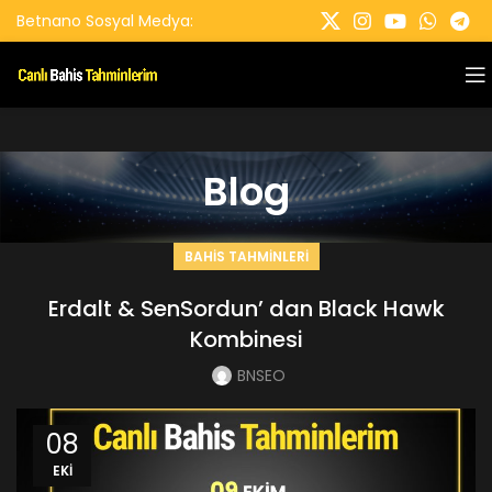
Betnano Sosyal Medya:
Blog
BAHIS TAHMINLERI
Erdalt & SenSordun’ dan Black Hawk
Kombinesi
BNSEO
08
EKI