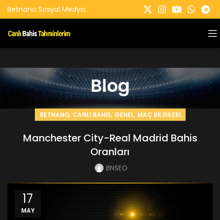
Betnano Sosyal Medya:
Blog
,
,
,
BETNANO
CANLI BAHIS
GENEL
MAÇ BİLGİLERİ
Manchester City-Real Madrid Bahis
Oranları
BNSEO
17
MAY