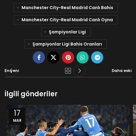
Manchester City-Real Madrid Canlı Bahis
Manchester City-Real Madrid Canlı Oyna
Şampiyonlar Ligi
Şampiyonlar Ligi Bahis Oranları
En yeni
Daha eski
İlgili gönderiler
17
MAR