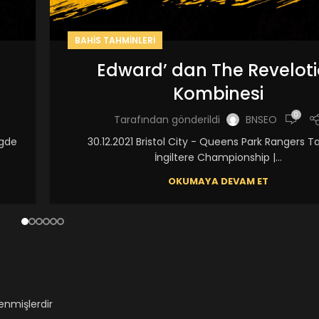
BAHIS TAHMINLERI
Edward’ dan The Revelot
Kombinesi
0
Tarafından gönderildi
BNSEO
igde
30.12.2021 Bristol City - Queens Park Rangers T
İngiltere Championship |...
OKUMAYA DEVAM ET
lenmişlerdir