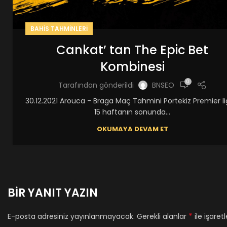
BAHIS TAHMINLERI
Cankat’ tan The Epic Bet
Kombinesi
0
Tarafından gönderildi
BNSEO
30.12.2021 Arouca - Braga Maç Tahmini Portekiz Premier l
15 haftanın sonunda...
OKUMAYA DEVAM ET
BIR YANIT YAZIN
*
E-posta adresiniz yayınlanmayacak.
Gerekli alanlar
ile işaret