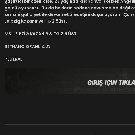
Şaşırtıcı bir özellik ise, 23 yaşında ki İspanyol sol bek Ange
golcü oyuncusu. Bu da beklerin sadece savunma da değil ofan
serisini galibiyet ile devam ettireceğini düşünüyorum. Çünk
Leipzig kazanır ve TG 2.5üst.
MS: LEİPZİG KAZANIR & TG 2.5 ÜST
BETNANO ORANI: 2.39
PEDERA
L