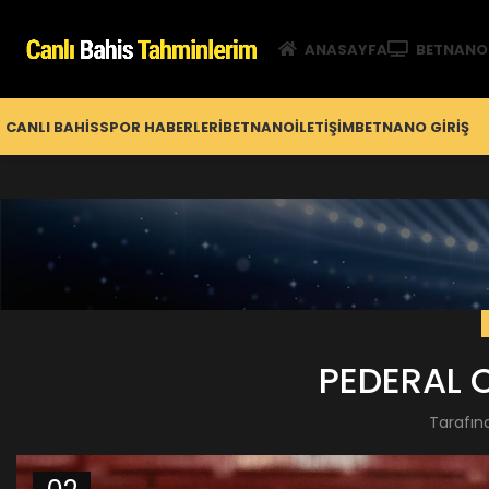
ANASAYFA
BETNANO
CANLI BAHIS
SPOR HABERLERI
BETNANO
İLETIŞIM
BETNANO GİRIŞ
PEDERAL C
Tarafın