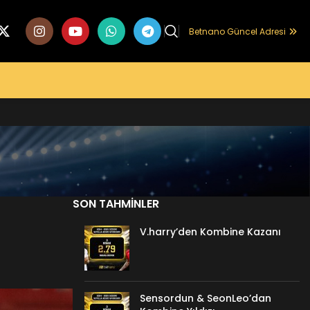
Betnano Güncel Adresi
SON TAHMINLER
V.harry’den Kombine Kazanı
Sensordun & SeonLeo’dan