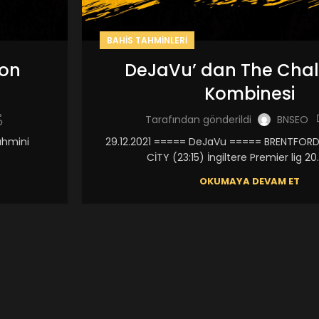
BAHIS TAHMINLERI
ion
DeJaVu’ dan The Chal
Kombinesi
Tarafından gönderildi
BNSEO
ahmini
29.12.2021 ===== DeJaVu ===== BRENTFOR
CİTY (23:15) İngiltere Premier lig 20.
OKUMAYA DEVAM ET