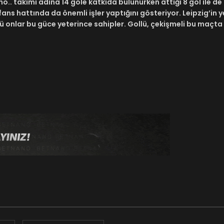
lino.. takımı adına 14 gole katkıda bulunurken attığı 8 gol ile d
s hattında da önemli işler yaptığını gösteriyor. Leipzig’in y
ü onlar bu güce yeterince sahipler. Gollü, çekişmeli bu maçta