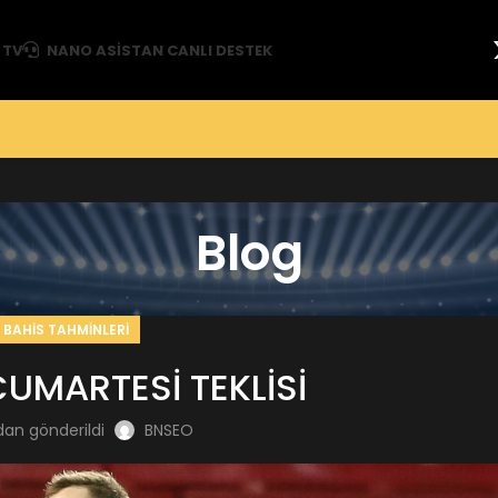
 TV
NANO ASISTAN CANLI DESTEK
Blog
BAHIS TAHMINLERI
UMARTESİ TEKLİSİ
dan gönderildi
BNSEO