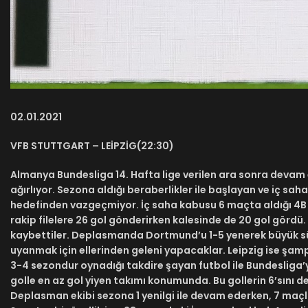
02.01.2021
VFB STUTTGART – LEİPZİG(22:30)
Almanya Bundesliga 14. Hafta lige verilen ara sonra devam e
ağırlıyor. Sezona aldığı beraberlikler ile başlayan ve iç sa
hedefinden vazgeçmiyor. İç saha kabusu 6 maçta aldığı 4B
rakip filelere 26 gol gönderirken kalesinde de 20 gol görd
kaybettiler. Deplasmanda Dortmund’u 1-5 yenerek büyük sük
uyanmak için ellerinden geleni yapacaklar. Leipzig ise şampi
3-4 sezondur oynadığı takdire şayan futbol ile Bundesliga’y
golle en az gol yiyen takımı konumunda. Bu gollerin 6’sını
Deplasman ekibi sezona 1 yenilgi ile devam ederken, 7 maçlı