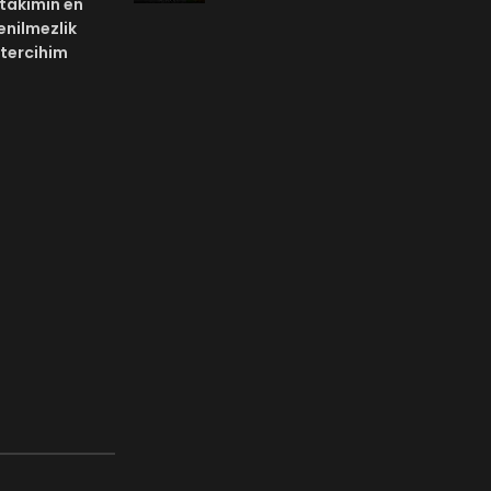
e takımın en
enilmezlik
 tercihim