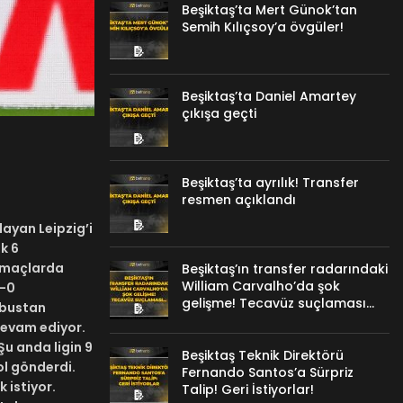
Beşiktaş’ta Mert Günok’tan
Semih Kılıçsoy’a övgüler!
Beşiktaş’ta Daniel Amartey
çıkışa geçti
Beşiktaş’ta ayrılık! Transfer
resmen açıklandı
layan Leipzig’i
k 6
ı maçlarda
Beşiktaş’ın transfer radarındaki
William Carvalho’da şok
1-0
gelişme! Tecavüz suçlaması…
abustan
 devam ediyor.
Şu anda ligin 9
Beşiktaş Teknik Direktörü
ol gönderdi.
Fernando Santos’a Sürpriz
 istiyor.
Talip! Geri İstiyorlar!