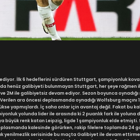
diyor. İlk 6 hedeflerini sürdüren Stuttgart, şampiyonluk kova
hada henüz galibiyeti bulunmayan Stuttgart, her şeye rağmen il
 ve 2M ile galibiyetsiz devam ediyor. Sezon boyunca oynadığ
ü. Verilen ara öncesi deplasmanda oynadığı Wolfsburg maçını 
se yapmışlardı. İç saha onlar için avantaj değil. Fakat bu k
yonluk yolunda lider ile arasında ki 2 puanlık fark ile yoluna
a büyük renk katan Leipzig, ligde 1 şampiyonluk elde etmişti. 
 deplasmanda kalesinde görürken, rakip filelere toplamda 24 g
k yenilmezlik serisinide bu maçta Galibiyet ile devam ettirmek