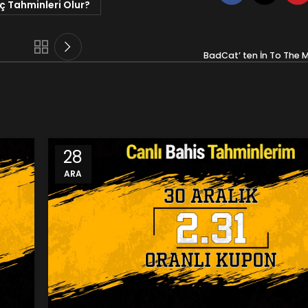
ç Tahminleri Olur?
BadCat’ ten İn To The 
28
ARA