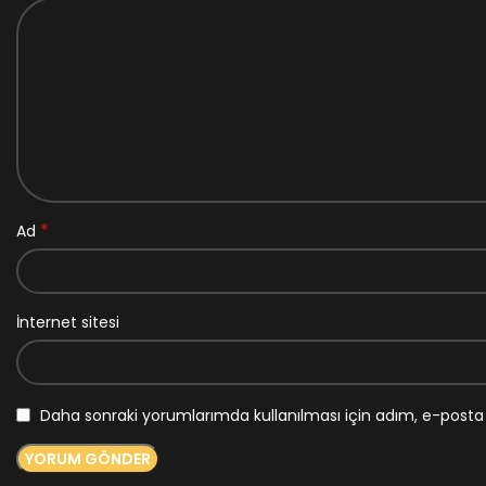
*
Ad
İnternet sitesi
Daha sonraki yorumlarımda kullanılması için adım, e-posta 