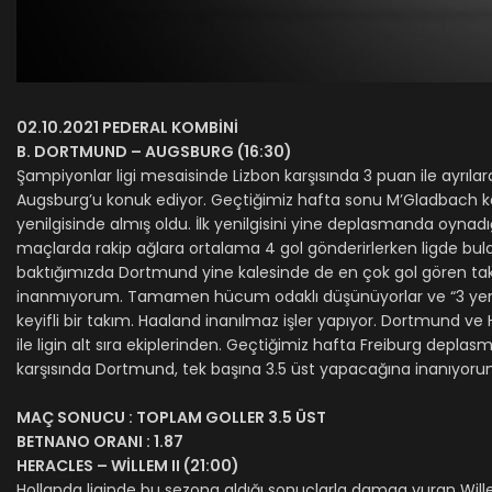
02.10.2021 PEDERAL KOMBİNİ
B. DORTMUND – AUGSBURG (16:30)
Şampiyonlar ligi mesaisinde Lizbon karşısında 3 puan ile ayrıl
Augsburg’u konuk ediyor. Geçtiğimiz hafta sonu M’Gladbach k
yenilgisinde almış oldu. İlk yenilgisini yine deplasmanda oynadı
maçlarda rakip ağlara ortalama 4 gol gönderirlerken ligde buldu
baktığımızda Dortmund yine kalesinde de en çok gol gören tak
inanmıyorum. Tamamen hücum odaklı düşünüyorlar ve “3 yersek
keyifli bir takım. Haaland inanılmaz işler yapıyor. Dortmund ve 
ile ligin alt sıra ekiplerinden. Geçtiğimiz hafta Freiburg depla
karşısında Dortmund, tek başına 3.5 üst yapacağına inanıyoru
MAÇ SONUCU : TOPLAM GOLLER 3.5 ÜST
BETNANO ORANI : 1.87
HERACLES – WİLLEM II (21:00)
Hollanda liginde bu sezona aldığı sonuçlarla damga vuran Willem,