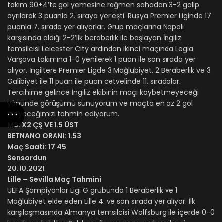
takım 90+4’te gol yemesine rağmen sahadan 3-2 galip
ayrılarak 3 puanla 2. sıraya yerleşti. Rusya Premier Liginde 17
puanla 7. sırada yer alıyorlar. Grup maçlarına Napoli
karşısında aldığı 2-2’lik beraberlik ile başlayan İngiliz
temsilcisi Leicester City ardından ikinci maçında Legia
Varşova takımına 1-0 yenilerek 1 puan ile son sırada yer
alıyor. İngiltere Premier Ligde 3 Mağlubiyet, 2 Beraberlik ve 3
Galibiyet ile 11 puan ile puan cetvelinde 11. sıradalar.
Tercihime gelince İngiliz ekibinin maçı kaybetmeyeceği
yönünde görüşümü sunuyorum ve maçta en az 2 gol
izleyeceğimizi tahmin ediyorum.
MS: X2 ÇŞ VE 1.5 ÜST
BETNANO ORANI: 1.53
Maç Saati: 17.45
Sensordun
20.10.2021
Lille – Sevilla Maç Tahmini
UEFA Şampiyonlar Ligi G grubunda 1 Beraberlik ve 1
Mağlubiyet elde eden Lille 4. ve son sırada yer alıyor. İlk
karşılaşmasında Almanya temsilcisi Wolfsburg ile içerde 0-0