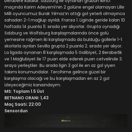
berabere kaldılar. Salzburg ile oynanan grubun ikinci
maçında Karim Adeyemi’nin 2 golüne engel olamayan Lille
Milli oyuncumuz Burak Yılmaz’ın attığı gol yeterli olmayınca
sahadan 2-1 mağlup ayrıldı. Fransa 1. Liginde geride kalan 10
haftada 14 puanla 11. sırada yer alıyorlar. Grupta oynadığı
Salzburg ve Wolfsburg karşılaşmalarında önce golü
yemesine rağmen iki karşılaşmada da bulduğu gollerle 1-1
skorlarla ayrılan Sevilla grupta 2 puanla 2. sırada yer alıyor.
La ligada oynanan 8 karşılaşmada 5 Galibiyet, 2 Beraberlik
ve 1 Mağlubiyet ile 17 puan elde ederek puan cetvelinde 3.
sıraya yerleştiler. Bu arada ligin 3 gol ile en az gol yiyen
takımı konumundalar. Tercihime gelince güzel bir
karşılaşma olacağı ve bu karşılaşmadan en az 2 gol
izleyeceğimiz kanısındayım.
MS: Toplam 1.5 Üst
BETNANO ORANI: 1,43
Maç Saati: 22:00
Sensordun