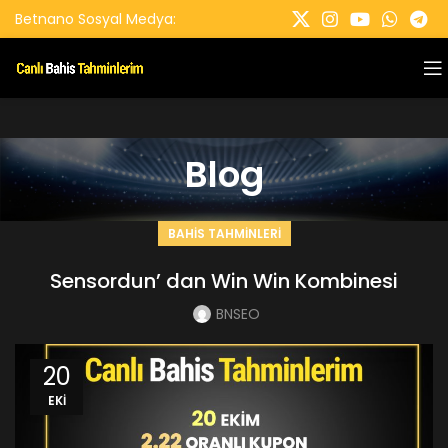
Betnano Sosyal Medya:
Blog
BAHIS TAHMINLERI
Sensordun’ dan Win Win Kombinesi
BNSEO
20
EKI