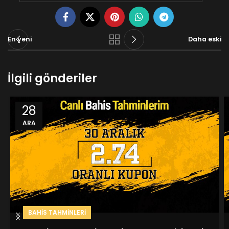
En yeni
Daha eski
İlgili gönderiler
28
ARA
BAHIS TAHMINLERI