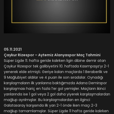
05.11.2021
Çaykur Rizespor – Aytemiz Alanyaspor Maç Tahmini
Süper Ligde 11. hafta geride kalırken ligin dibine demir atan
Çaykur Rizespor tek galibiyetini 10. haftada Kasımpaşa’yı 2-1
yenerek elde etmişti. Geriye kalan maçlarda 1 Beraberlik ve
9 Mağlubiyet aldılar ve 4 puan ile son sıradalar. Oynadığı
karşılaşmaların ilk yarılarına baktığımızda Adana Demirspor
karşılaşması hariç en fazla 1’er gol yemişler. Maçların ikinci
yarılarında ise 1 gol veya 2 gol daha yiyerek karşılaşmalardan
mağlup ayrılmışlar. Bu karşılaşmalardan en ilginci
Galatasaray karşısında ilk yarı 2-1 önde iken maçı 2-3
mağlup tamamlamışlar. Süper Ligde 11 hafta geride kalırken