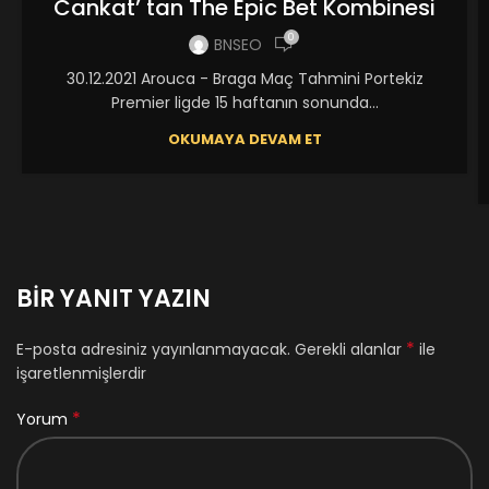
Cankat’ tan The Epic Bet Kombinesi
0
BNSEO
30.12.2021 Arouca - Braga Maç Tahmini Portekiz
Premier ligde 15 haftanın sonunda...
OKUMAYA DEVAM ET
BIR YANIT YAZIN
*
E-posta adresiniz yayınlanmayacak.
Gerekli alanlar
ile
işaretlenmişlerdir
*
Yorum