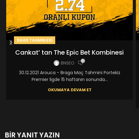
BAHIS TAHMINLERI
Cankat’ tan The Epic Bet Kombinesi
0
BNSEO
30.12.2021 Arouca - Braga Maç Tahmini Portekiz
Premier ligde 15 haftanın sonunda...
OKUMAYA DEVAM ET
BIR YANIT YAZIN