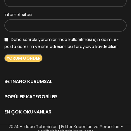
İnternet sitesi
Daha sonraki yorumlarımda kullanılması için adım, e-
posta adresim ve site adresim bu tarayıcıya kaydedilsin.
BETNANO KURUMSAL
POPÜLER KATEGORILER
EN ÇOK OKUNANLAR
2024 - İddaa Tahminleri | Editör Kuponları ve Yorumları -