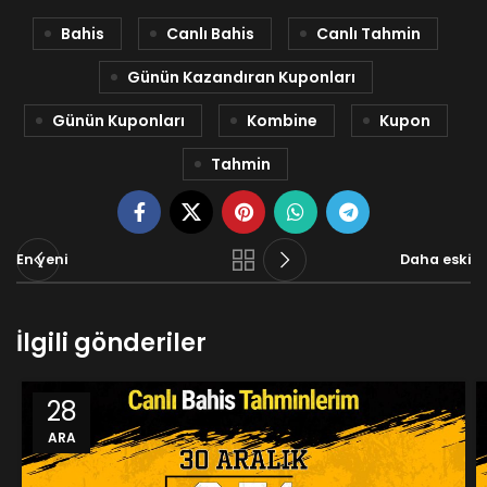
Bahis
Canlı Bahis
Canlı Tahmin
Günün Kazandıran Kuponları
Günün Kuponları
Kombine
Kupon
Tahmin
En yeni
Daha eski
İlgili gönderiler
28
ARA