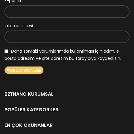
*
E-posta
İnternet sitesi
Daha sonraki yorumlarımda kullanılması için adım, e-
posta adresim ve site adresim bu tarayıcıya kaydedilsin.
BETNANO KURUMSAL
POPÜLER KATEGORILER
EN ÇOK OKUNANLAR