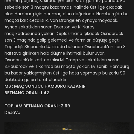
hemen peşinde, 3. sırada yer alan Stuttgart 52 puanda. Bu
sebeple son 3 maçını kazanması halinde üst lige çıkacak
olan Hamburg için her maç altın değerinde. Hamburg’da bu
maçta kart cezalısı R. Van Drongelen oynayamayacak.
Ayrıca sakatlıkları süren Ewerton ve K. Narey
maç kadrosunda yoklar. Deplasmana çıkacak Osnabrück
son 3 maçında galip gelemedi ve formları düşüşe geçti.
Topladığı 35 puanla 14. sırada bulunan Osnabrück’ün son 3
haftaya girilirken hala düşme ihtimali bulunuyor.
Osnabrück’de kart cezalısı M. Trapp ve sakatlıkları süren
S.Haubrock ve T.Konrad bu maçta yoklar. Ev sahibi Hamburg
bu kadar yaklaşmışken üst lige hata yapmayıp bu zorlu 90
dakikada gülen taraf olacaktır.
MS : MAÇ SONUCU HAMBURG KAZANIR
BETNANO ORAN : 1.42
TOPLAM BETNANO ORANI : 2.69
DeJaVu