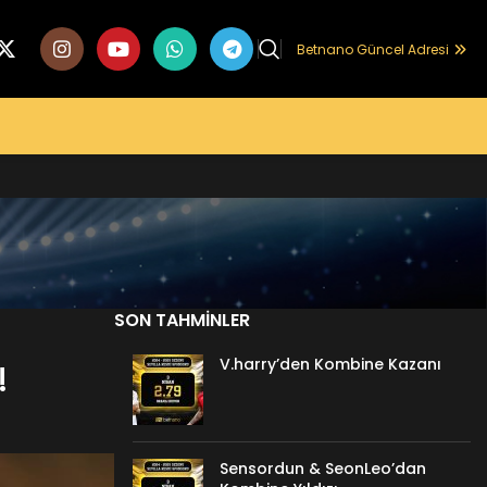
Betnano Güncel Adresi
SON TAHMINLER
V.harry’den Kombine Kazanı
!
Sensordun & SeonLeo’dan