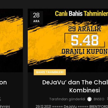
28
ARA
BAHIS TAHMINLERI
ion
DeJaVu’ dan The Chal
Kombinesi
Tarafından gönderildi
BNSEO
ahmini
29.12.2021 ===== DeJaVu ===== BRENTFOR