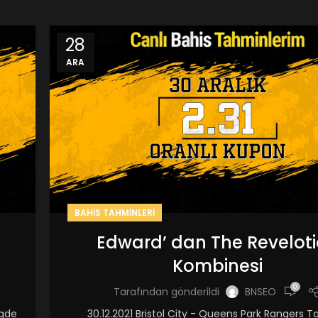
28
ARA
BAHIS TAHMINLERI
Edward’ dan The Revelot
Kombinesi
0
Tarafından gönderildi
BNSEO
igde
30.12.2021 Bristol City - Queens Park Rangers T