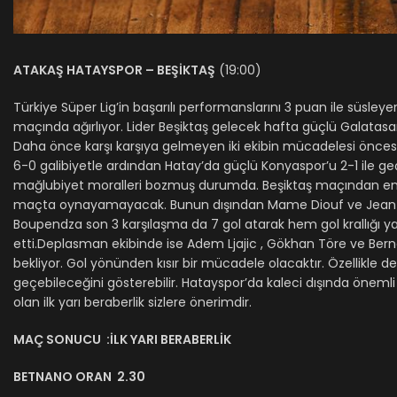
ATAKAŞ HATAYSPOR – BEŞİKTAŞ
(19:00)
Türkiye Süper Lig’in başarılı performanslarını 3 puan ile süsley
maçında ağırlıyor. Lider Beşiktaş gelecek hafta güçlü Galatas
Daha önce karşı karşıya gelmeyen iki ekibin mücadelesi önces
6-0 galibiyetle ardından Hatay’da güçlü Konyaspor’u 2-1 ile geç
mağlubiyet moralleri bozmuş durumda. Beşiktaş maçından en az 
maçta oynayamayacak. Bunun dışından Mame Diouf ve Jean-Cla
Boupendza son 3 karşılaşma da 7 gol atarak hem gol krallığı y
etti.Deplasman ekibinde ise Adem Ljajic , Gökhan Töre ve Berna
bekliyor. Gol yönünden kısır bir mücadele olacaktır. Özellikle d
geçebileceğini gösterebilir. Hatayspor’da kaleci dışında önemli 
olan ilk yarı beraberlik sizlere önerimdir.
MAÇ SONUCU :İLK YARI BERABERLİK
BETNANO ORAN 2.30