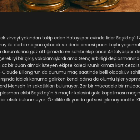
erek zirveyi yakından takip eden Hatayspor evinde lider Beşiktaş’ı 1
aray ile derbi maçına çıkacak ve derbi öncesi puan kaybı yaşamak
i durumlarına göz attığımızda ev sahibi ekip önce Antalyaspor 
erek iyi bir çıkış yakalamışlardı ama Gençlerbirliği deplasmanınd
bir puan almak isteyen ekipte kaleci Munir kırmızı kart cezalısı
ude Billong ‘un da durumu maç saatinde belli olacak.Ev sahib
arışında iddialı konuma gelirken kendi adına da olumlu işler ya
rd Mensah ‘ın sakatlıkları bulunuyor. Zor bir mücadele bir mücade
eplasman ekibi Beşiktaş’ın 5 maçtır kalesini gole kapatması maçın 
bir eksik bulunmuyor. Özellikle ilk yarıda gol sesi çıkmayacaktır. K