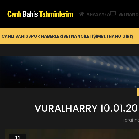
ANASAYFA
BETNANO
CANLI BAHIS
SPOR HABERLERI
BETNANO
İLETIŞIM
BETNANO GİRIŞ
VURALHARRY 10.01.20
Tarafın