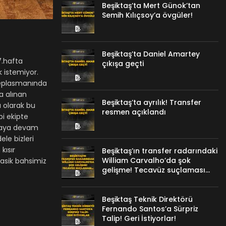
Beşiktaş’ta Mert Günok’tan
Semih Kılıçsoy’a övgüler!
Beşiktaş’ta Daniel Amartey
7.hafta
çıkışa geçti
 istemiyor.
deplasmanında
a alınan
Beşiktaş’ta ayrılık! Transfer
 olarak bu
resmen açıklandı
i ekipte
pmaya devam
le bizleri
kısır
Beşiktaş’ın transfer radarındaki
William Carvalho’da şok
lasik bahsimiz
gelişme! Tecavüz suçlaması…
Beşiktaş Teknik Direktörü
Fernando Santos’a Sürpriz
Talip! Geri İstiyorlar!