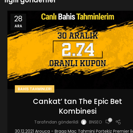
İlgili gönderiler
28
ARA
BAHIS TAHMINLERI
Cankat’ tan The Epic Bet
Kombinesi
0
Tarafından gönderildi
BNSEO
30.12.2021 Arouca - Braga Maç Tahmini Portekiz Premier l