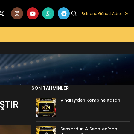
Betnano Güncel Adresi
SON TAHMINLER
V.harry’den Kombine Kazanı
ŞTIR
Sensordun & SeonLeo’dan