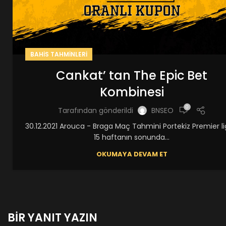
BAHIS TAHMINLERI
Cankat’ tan The Epic Bet
Kombinesi
0
Tarafından gönderildi
BNSEO
30.12.2021 Arouca - Braga Maç Tahmini Portekiz Premier l
15 haftanın sonunda...
OKUMAYA DEVAM ET
BIR YANIT YAZIN