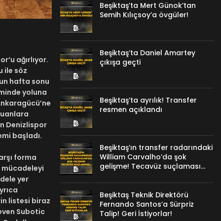
Beşiktaş’ta Mert Günok’tan
Semih Kılıçsoy’a övgüler!
Beşiktaş’ta Daniel Amartey
r’u ağırlıyor.
çıkışa geçti
 ile söz
nun hafta sonu
iminde yoluna
Beşiktaş’ta ayrılık! Transfer
 Ankaragücü’ne
resmen açıklandı
puanlara
in Denizlispor
emi başladı.
Beşiktaş’ın transfer radarındaki
William Carvalho’da şok
arşı forma
gelişme! Tecavüz suçlaması…
 5 mücadeleyi
dele yer
yrıca
Beşiktaş Teknik Direktörü
 listesi biraz
Fernando Santos’a Sürpriz
Neven Subotic
Talip! Geri İstiyorlar!