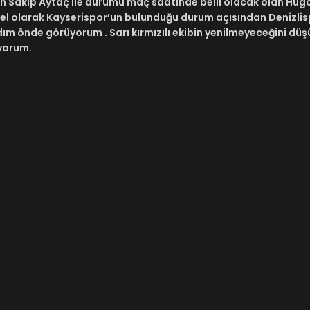
n Sakıp Aytaç ile durumu maç saatinde belli olacak olan Hug
genel olarak Kayserispor’un bulunduğu durum açısından Denizlis
dım önde görüyorum . Sarı kırmızılı ekibin yenilmeyeceğini d
iyorum.