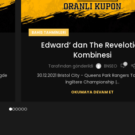
BAHIS TAHMINLERI
Edward’ dan The Revelot
Kombinesi
0
Tarafından gönderildi
BNSEO
igde
30.12.2021 Bristol City - Queens Park Rangers T
İngiltere Championship |...
OKUMAYA DEVAM ET