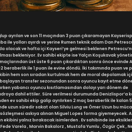
lup ayrılan ve son 11 maçından 3 puan çıkaramayan Kayserispo
 ile yolları ayırdı ve yerine Rumen teknik adam Dan Petrescu
nda olacak ve hafta içi Kayseri’ye gelmesi beklenen Petrescu’
ası bekleniyor. Ev sahibi ekipte ise Yalçın Koşukavak yönet
r maçlarından üst üste 6 puan çıkardıktan sonra önce evinde
eraberlik ile 1 puan ile evine döndü. İki takımında puan ve 
ılı ekibin hem son sıradan kurtulmak hem de moral depolamak iç
le başlayan transfer sezonundan sonra oyuncu kayıt etme dön
nırken yabancı oyuncu kısıtlamasından dolayı yarı dönem de
oya dahil ettiler. Süre verilmesi durumunda Denizlispor’a k
den ev sahibi ekip galip ayrılırken 2 maç beraberlik ile kalan
de uzun süredir sakat olan Silviu Lung ve Ömer Uzun bu müca
sözleşmesi askıya alınan Miguel Lopes forma giyemeyecek. A
ini yalnız bırakacak isimlerden . Ev sahibinde ise eksiklerin
 Fede Varela , Marvin Bakalorz , Mustafa Yumlu , Özgür Çek , 