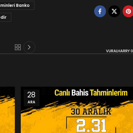
minleri Banko
dir
VURALHARRY 07
28
ARA