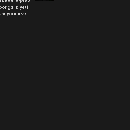
o Rodallega ev
por galibiyeti
üşünüyorum ve