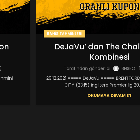
BAHIS TAHMINLERI
ion
DeJaVu’ dan The Chal
Kombinesi
Tarafından gönderildi
BNSEO
ahmini
29.12.2021 ===== DeJaVu ===== BRENTFOR
CİTY (23:15) İngiltere Premier lig 20.
OKUMAYA DEVAM ET