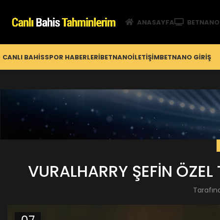
ANASAYFA
BETNANO
CANLI BAHIS
SPOR HABERLERI
BETNANO
İLETIŞIM
BETNANO GİRIŞ
VURALHARRY ŞEFİN ÖZEL 
Tarafın