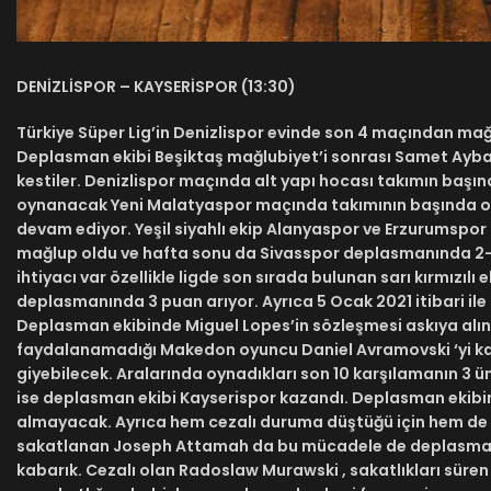
DENİZLİSPOR – KAYSERİSPOR (13:30)
Türkiye Süper Lig’in Denizlispor evinde son 4 maçından mağ
Deplasman ekibi Beşiktaş mağlubiyet’i sonrası Samet Aybaba
kestiler. Denizlispor maçında alt yapı hocası takımın başı
oynanacak Yeni Malatyaspor maçında takımının başında olm
devam ediyor. Yeşil siyahlı ekip Alanyaspor ve Erzurumspo
mağlup oldu ve hafta sonu da Sivasspor deplasmanında 2-2 b
ihtiyacı var özellikle ligde son sırada bulunan sarı kırmız
deplasmanında 3 puan arıyor. Ayrıca 5 Ocak 2021 itibari i
Deplasman ekibinde Miguel Lopes’in sözleşmesi askıya alı
faydalanamadığı Makedon oyuncu Daniel Avramovski ‘yi kadr
giyebilecek. Aralarında oynadıkları son 10 karşılamanın 3 ün
ise deplasman ekibi Kayserispor kazandı. Deplasman ekibin
almayacak. Ayrıca hem cezalı duruma düştüğü için hem de 
sakatlanan Joseph Attamah da bu mücadele de deplasman ekib
kabarık. Cezalı olan Radoslaw Murawski , sakatlıkları süren