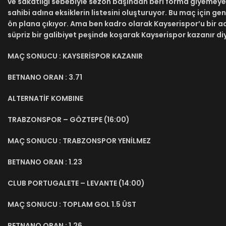
ve sakatlığı sebebiyle sezon başından beri forma giyemeye
sahibi adına eksiklerin listesini oluşturuyor. Bu maç için 
ön plana çıkıyor. Ama ben kadro olarak Kayserispor’u bir a
süpriz bir galibiyet peşinde koşarak Kayserispor kazanır d
MAÇ SONUCU : KAYSERİSPOR KAZANIR
BETNANO ORAN : 3.71
ALTERNATİF KOMBINE
TRABZONSPOR – GÖZTEPE (16:00)
MAÇ SONUCU : TRABZONSPOR YENİLMEZ
BETNANO ORAN : 1.23
CLUB PORTUGALETE – LEVANTE (14:00)
MAÇ SONUCU : TOPLAM GOL 1.5 ÜST
BETNANO ORAN : 1.26