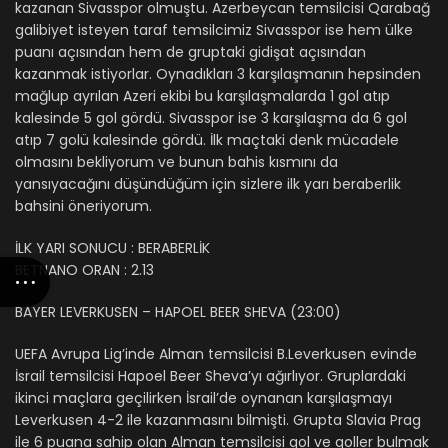
kazanan Sivasspor olmuştu. Azerbeycan temsilcisi Qarabağ
galibiyet isteyen taraf temsilcimiz Sivasspor ise hem ülke
puanı açısından hem de gruptaki gidişat açısından
kazanmak istiyorlar. Oynadıkları 3 karşılaşmanın hepsinden
mağlup ayrılan Azeri ekibi bu karşılaşmalarda 1 gol atıp
kalesinde 5 gol gördü. Sivasspor ise 3 karşılaşma da 6 gol
atıp 7 golü kalesinde gördü. İlk maçtaki denk mücadele
olmasını bekliyorum ve bunun bahis kısmını da
yansıyacağını düşündüğüm için sizlere ilk yarı beraberlik
bahsini öneriyorum.
İLK YARI SONUCU : BERABERLİK
BETNANO ORAN : 2.13
BAYER LEVERKUSEN – HAPOEL BEER SHEVA (23:00)
UEFA Avrupa Lig’inde Alman temsilcisi B.Leverkusen evinde
İsrail temsilcisi Hapoel Beer Sheva’yı ağırlıyor. Gruplardaki
ikinci maçlara geçilirken İsrail’de oynanan karşılaşmayı
Leverkusen 4-2 ile kazanmasını bilmişti. Grupta Slavia Prag
ile 6 puana sahip olan Alman temsilcisi gol ve goller bulmak