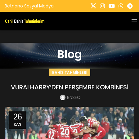
Betnano Sosyal Medya:
Blog
BAHIS TAHMINLERI
VURALHARRY’DEN PERŞEMBE KOMBİNESİ
BNSEO
26
KAS