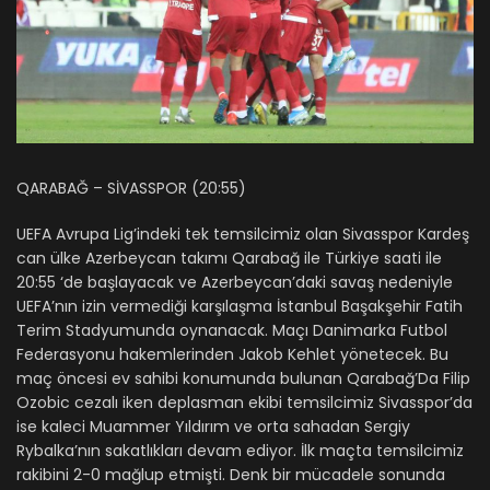
QARABAĞ – SİVASSPOR (20:55)
UEFA Avrupa Lig’indeki tek temsilcimiz olan Sivasspor Kardeş
can ülke Azerbeycan takımı Qarabağ ile Türkiye saati ile
20:55 ‘de başlayacak ve Azerbeycan’daki savaş nedeniyle
UEFA’nın izin vermediği karşılaşma İstanbul Başakşehir Fatih
Terim Stadyumunda oynanacak. Maçı Danimarka Futbol
Federasyonu hakemlerinden Jakob Kehlet yönetecek. Bu
maç öncesi ev sahibi konumunda bulunan Qarabağ’Da Filip
Ozobic cezalı iken deplasman ekibi temsilcimiz Sivasspor’da
ise kaleci Muammer Yıldırım ve orta sahadan Sergiy
Rybalka’nın sakatlıkları devam ediyor. İlk maçta temsilcimiz
rakibini 2-0 mağlup etmişti. Denk bir mücadele sonunda