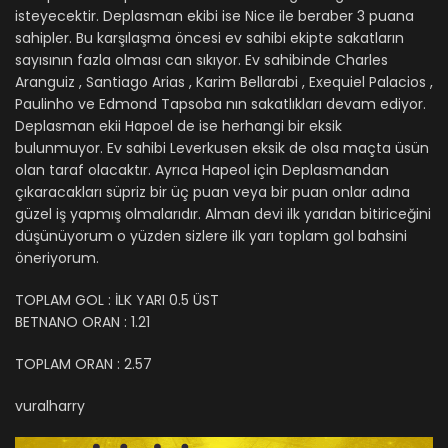
isteyecektir. Deplasman ekibi ise Nice ile beraber 3 puana
sahipler. Bu karşılaşma öncesi ev sahibi ekipte sakatların
sayısının fazla olması can sıkıyor. Ev sahibinde Charles
Aranguiz , Santiago Arias , Karim Bellarabi , Exequiel Palacios ,
Paulinho ve Edmond Tapsoba nın sakatlıkları devam ediyor.
Deplasman ekii Hapoel de ise herhangi bir eksik
bulunmuyor. Ev sahibi Leverkusen eksik de olsa maçta üsün
olan taraf olacaktır. Ayrıca Hapeol için Deplasmandan
çıkaracakları süpriz bir üç puan veya bir puan onlar adına
güzel iş yapmış olmalarıdır. Alman devi ilk yarıdan bitiriceğini
düşünüyorum o yüzden sizlere ilk yarı toplam gol bahsini
öneriyorum.
TOPLAM GOL : İLK YARI 0.5 ÜST
BETNANO ORAN : 1.21
TOPLAM ORAN : 2.57
vuralharry