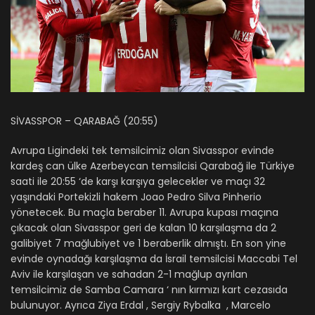
SİVASSPOR – QARABAĞ (20:55)
Avrupa Ligindeki tek temsilcimiz olan Sivasspor evinde
kardeş can ülke Azerbeycan temsilcisi Qarabağ ile Türkiye
saati ile 20:55 ‘de karşı karşıya gelecekler ve maçı 32
yaşındaki Portekizli hakem Joao Pedro Silva Pinherio
yönetecek. Bu maçla beraber 11. Avrupa kupası maçına
çıkacak olan Sivasspor geri de kalan 10 karşılaşma da 2
galibiyet 7 mağlubiyet ve 1 beraberlik almıştı. En son yine
evinde oynadağı karşılaşma da İsrail temsilcisi Maccabi Tel
Aviv ile karşılaşan ve sahadan 2-1 mağlup ayrılan
temsilcimiz de Samba Camara ‘ nın kırmızı kart cezasıda
bulunuyor. Ayrıca Ziya Erdal , Sergiy Rybalka , Marcelo