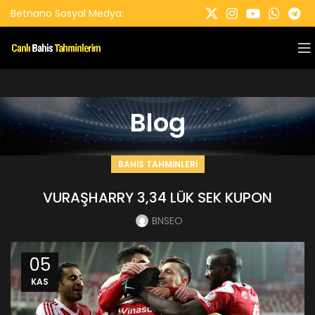
Betnano Sosyal Medya:
Blog
BAHIS TAHMINLERI
VURAŞHARRY 3,34 LÜK SEK KUPON
BNSEO
05
KAS