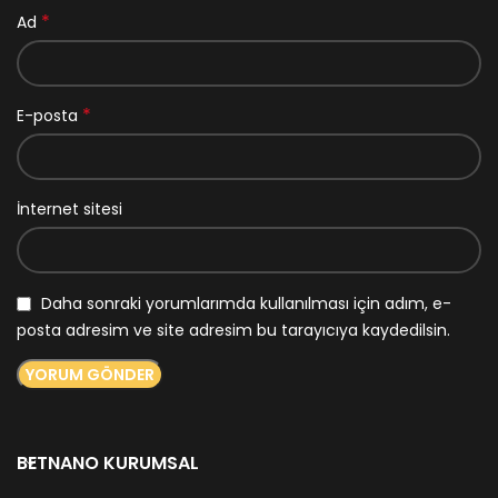
*
Ad
*
E-posta
İnternet sitesi
Daha sonraki yorumlarımda kullanılması için adım, e-
posta adresim ve site adresim bu tarayıcıya kaydedilsin.
BETNANO KURUMSAL