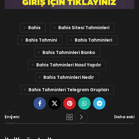
Bahis
Bahis Sitesi Tahminleri
Bahis Tahmini
Bahis Tahminleri
Bahis Tahminleri Banko
Bahis Tahminleri Nasıl Yapılır
Bahis Tahminleri Nedir
Bahis Tahminleri Telegram Grupları
En yeni
Daha eski