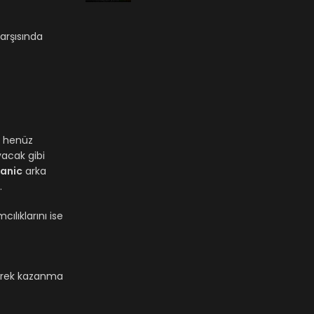
arşısında
ı henüz
acak gibi
janic
arka
.
cılıklarını ise
rerek kazanma