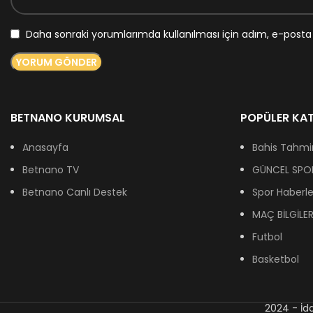
Daha sonraki yorumlarımda kullanılması için adım, e-posta 
BETNANO KURUMSAL
POPÜLER KAT
Anasayfa
Bahis Tahmin
Betnano TV
GÜNCEL SPOR
Betnano Canlı Destek
Spor Haberle
MAÇ BİLGİLER
Futbol
Basketbol
2024 - İd