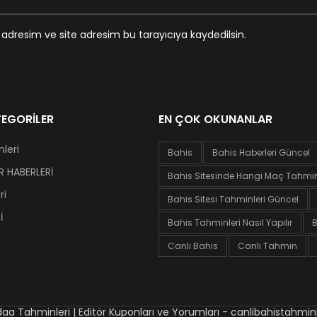
adresim ve site adresim bu tarayıcıya kaydedilsin.
EGORILER
EN ÇOK OKUNANLAR
leri
Bahis
Bahis Haberleri Güncel
 HABERLERİ
Bahis Sitesinde Hangi Maç Tahminl
ri
Bahis Sitesi Tahminleri Güncel
İ
Bahis Tahminleri Nasıl Yapılır
B
Canlı Bahis
Canlı Tahmin
daa Tahminleri | Editör Kuponları ve Yorumları - canlibahistahmi