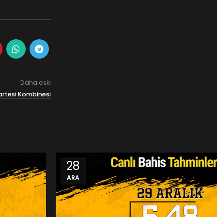
Daha eski
rtesi Kombinesi
28
ARA