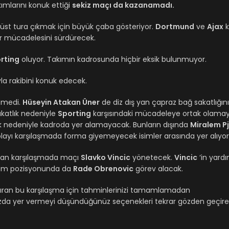
ımlarını konuk ettiği
sekiz maçı da kazanamadı.
 üst tura çıkmak için büyük çaba gösteriyor.
Dortmund
ve
Ajax
k
ar mücadelesini sürdürecek.
rting
oluyor. Takımın kadrosunda hiçbir eksik bulunmuyor.
la rakibini konuk edecek.
emedi.
Hüseyin Atakan Üner
de diz dış yan çapraz bağ sakatlığın
akatlık nedeniyle
Sporting
karşısındaki mücadeleye ortak olamay
k nedeniyle kadroda yer alamayacak. Bunların dışında
Miralem P
olayı karşılaşmada forma giyemeyecek isimler arasında yer alıyor
lan karşılaşmada maçı
Slavko Vincic
yönetecek.
Vincic
‘in yardım
em pozisyonunda da
Rade Obrenovic
görev alacak.
ndıran bu karşılaşma için tahminlerinizi tamamlamadan
zda yer vermeyi düşündüğünüz seçenekleri tekrar gözden geçi