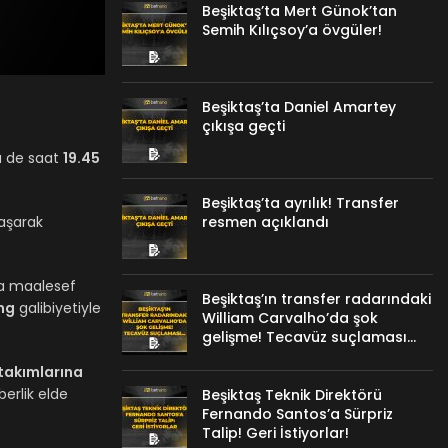
Beşiktaş’ta Mert Günok’tan
Semih Kılıçsoy’a övgüler!
Beşiktaş’ta Daniel Amartey
çıkışa geçti
ü de saat
19.45
Beşiktaş’ta ayrılık! Transfer
resmen açıklandı
aşarak
da maalesef
Beşiktaş’ın transfer radarındaki
ng
galibiyetiyle
William Carvalho’da şok
gelişme! Tecavüz suçlaması…
takımlarına
erlik elde
Beşiktaş Teknik Direktörü
Fernando Santos’a Sürpriz
Talip! Geri İstiyorlar!