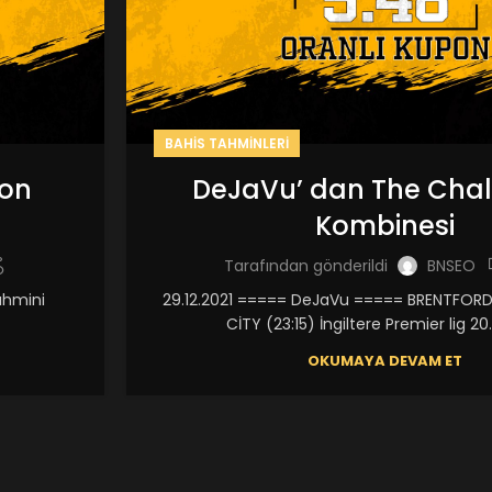
BAHIS TAHMINLERI
ion
DeJaVu’ dan The Chal
Kombinesi
Tarafından gönderildi
BNSEO
ahmini
29.12.2021 ===== DeJaVu ===== BRENTFOR
CİTY (23:15) İngiltere Premier lig 20.
OKUMAYA DEVAM ET