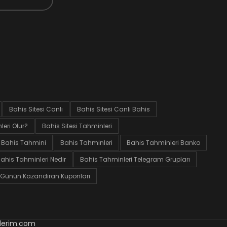
Bahis Sitesi Canlı
Bahis Sitesi Canlı Bahis
eri Olur?
Bahis Sitesi Tahminleri
Bahis Tahmini
Bahis Tahminleri
Bahis Tahminleri Banko
ahis Tahminleri Nedir
Bahis Tahminleri Telegram Grupları
Günün Kazandıran Kuponları
nlerim.com