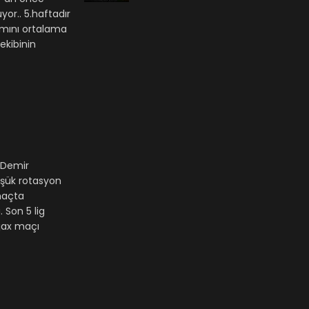
or.. 5.haftadır
ımını ortalama
ekibinin
 Demir
üşük rotasyon
maçta
 Son 5 lig
Ajax maçı