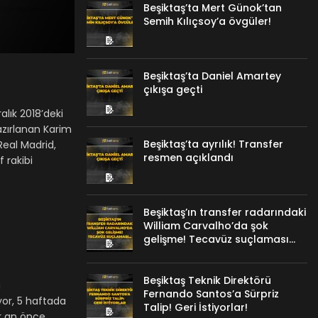
Beşiktaş’ta Mert Günok’tan
Semih Kılıçsoy’a övgüler!
Beşiktaş’ta Daniel Amartey
çıkışa geçti
alık 2018’deki
azırlanan Karim
Beşiktaş’ta ayrılık! Transfer
Real Madrid,
resmen açıklandı
 rakibi
Beşiktaş’ın transfer radarındaki
William Carvalho’da şok
gelişme! Tecavüz suçlaması…
Beşiktaş Teknik Direktörü
a
Fernando Santos’a Sürpriz
yor, 5 haftada
Talip! Geri İstiyorlar!
ir an önce