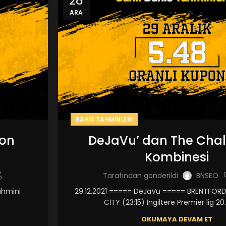
28
ARA
BAHIS TAHMINLERI
ion
DeJaVu’ dan The Chal
Kombinesi
Tarafından gönderildi
BNSEO
ahmini
29.12.2021 ===== DeJaVu ===== BRENTFOR
CİTY (23:15) İngiltere Premier lig 20.
OKUMAYA DEVAM ET