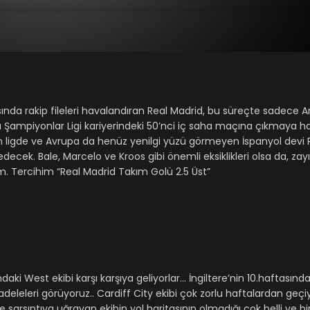
ında rakip fileleri havalandıran Real Madrid, bu süreçte sadece Ar
 Şampiyonlar Ligi kariyerindeki 50’nci iç saha maçına çıkmaya h
 ligde ve Avrupa da henüz yenilgi yüzü görmeyen İspanyol devi 
ecek. Bale, Marcelo ve Kroos gibi önemli eksiklikleri olsa da, zayıf
um. Tercihim “Real Madrid Takım Golü 2.5 Üst”
ndaki West ekibi karşı karşıya geliyorlar… İngiltere’nin 10.haftasınd
eleleri görüyoruz.. Cardiff City ekibi çok zorlu haftalardan geçi
 sarsıntıya uğrayan ekibin yol haritasının olmadığı çok belli ve b