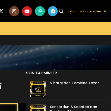
Betnano Güncel Adresi
SON TAHMINLER
V.harry’den Kombine Kazanı
i
Sensordun & SeonLeo’dan