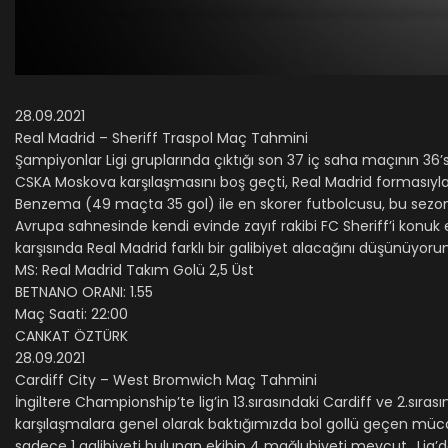
28.09.2021
Real Madrid – Sheriff Traspol Maç Tahmini
Şampiyonlar Ligi gruplarında çıktığı son 37 iç saha maçının 36’s
CSKA Moskova karşılaşmasını boş geçti, Real Madrid formasıyla
Benzema (49 maçta 35 gol) ile en skorer futbolcusu, bu sezon
Avrupa sahnesinde kendi evinde zayıf rakibi FC Sheriff’i konuk ed
karşısında Real Madrid farklı bir galibiyet alacağını düşünüyor
MS: Real Madrid Takım Golü 2,5 Üst
BETNANO ORANI: 1.55
Maç Saati: 22:00
CANKAT ÖZTÜRK
28.09.2021
Cardiff City – West Bromwich Maç Tahmini
İngiltere Championship’te lig’in 13.sırasındaki Cardiff ve 2.sırası
karşılaşmalara genel olarak baktığımızda bol gollü geçen mücad
sadece 1 galibiyeti bulunan ekibin 4 mağlubiyeti mevcut.. Lig’de