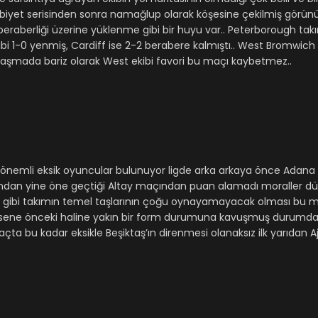
biyet serisinden sonra namağlup olarak köşesine çekilmiş görünüy
berliği üzerine yüklenme gibi bir huyu var.. Peterborough tak
 1-0 yenmiş, Cardiff ise 2-2 berabere kalmıştı.. West Bromwich 
laşmada bariz olarak West ekibi favori bu maçı kaybetmez..
ok önemli eksik oyuncular bulunuyor ligde arka arkaya önce Adana
ından yine öne geçtiği Altay maçından puan alamadı moraller d
ic gibi takımın temel taşlarının çoğu oynayamayacak olması bu 
 2 sene önceki haline yakın bir form durumuna kavuşmuş durumda.
çta bu kadar eksikle Beşiktaş’ın direnmesi olanaksız ilk yarıdan 