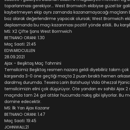
toparlanması gerekiyor… West Bromwich ekibiyse güzel bir gali
kaybetmeyen ekip aynı zamanda kazanamayacağı maçların bera
baz alarak değerlendirme yapacak olursak; West Bromwich ekibi
deplasmanda bu maçı kazanması pozitif yönde etkili.. Bu karşı
MS: X2 Çifte Şans West Bormwich
BETNANO ORANI: 1.30
Maç Saati: 21:45
EDWARDCULLEN
28.09.2021
Ajax – Beşiktaş Maç Tahmini
Temsilcimiz Beşiktaş resmen nazara geldi diyebiliriz takım ç
karşısında 3-0 öne geçtiği maçta 2 puan bıraktı hemen arkas
daralmış durumda. Texeira Larin Batshuayi Vida Ghezzal Pjan
temsilcimizin elini çok düşürüyor. Öte yandan ev sahibi Ajax
maçında tam 24 gol attılar hücumda nakış gibi işliyorlar. Bu ma
domine edecektir.
MS: İlk Yarı Ajax Kazanır
BETNANO ORANI: 1.47
Maç Saati: 19:45
JOHNWALL21