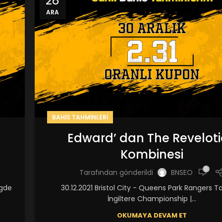
28
ARA
BAHIS TAHMINLERI
Edward’ dan The Revelot
Kombinesi
0
Tarafından gönderildi
BNSEO
igde
30.12.2021 Bristol City - Queens Park Rangers T
İngiltere Championship |...
OKUMAYA DEVAM ET