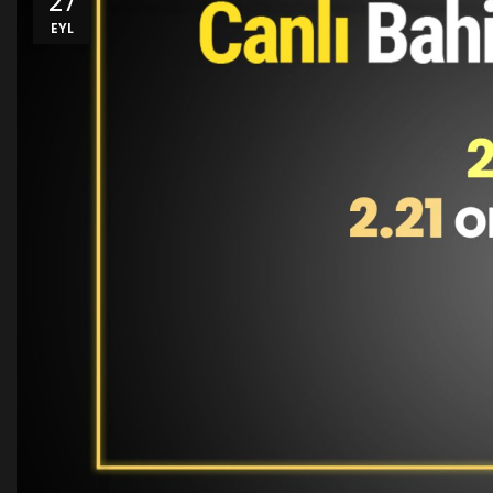
27
EYL