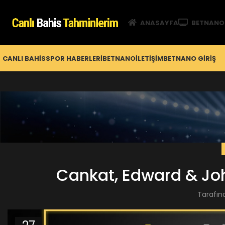
ANASAYFA
BETNANO
CANLI BAHIS
SPOR HABERLERI
BETNANO
İLETIŞIM
BETNANO GİRIŞ
Cankat, Edward & Jo
Tarafın