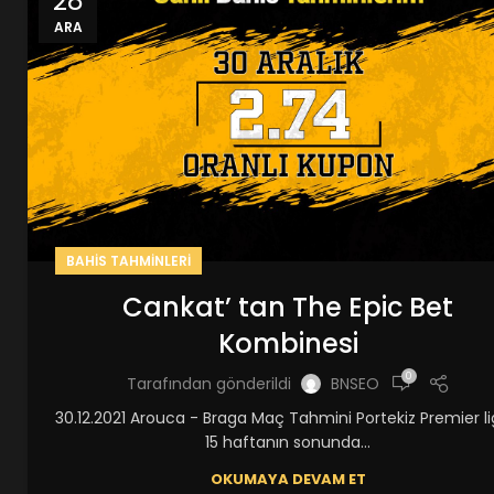
28
ARA
BAHIS TAHMINLERI
Cankat’ tan The Epic Bet
Kombinesi
0
Tarafından gönderildi
BNSEO
30.12.2021 Arouca - Braga Maç Tahmini Portekiz Premier l
15 haftanın sonunda...
OKUMAYA DEVAM ET