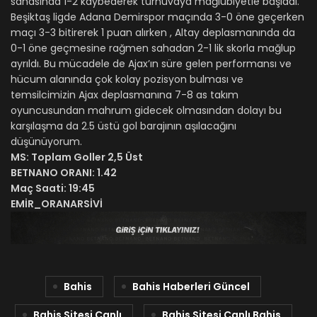
sahasında 1-2 kaybederek turnuvaya mağlubiyetle başladı.
Beşiktaş ligde Adana Demirspor maçında 3-0 öne geçerken
maçı 3-3 bitirerek 1 puan alırken , Altay deplasmanında da
0-1 öne geçmesine rağmen sahadan 2-1 lik skorla mağlup
ayrıldı. Bu mücadele de Ajax’ın süre gelen performansı ve
hücum alanında çok kolay pozisyon bulması ve
temsilcimizin Ajax deplasmanına 7-8 as takım
oyuncusundan mahrum gidecek olmasından dolayı bu
karşılaşma da 2.5 üstü gol barajının aşılacağını
düşünüyorum.
MS: Toplam Goller 2,5 Üst
BETNANO ORANI: 1.42
Maç Saati: 19:45
EMİR_ORANARSİVİ
Bahis
Bahis Haberleri Güncel
Bahis Sitesi Canlı
Bahis Sitesi Canlı Bahis