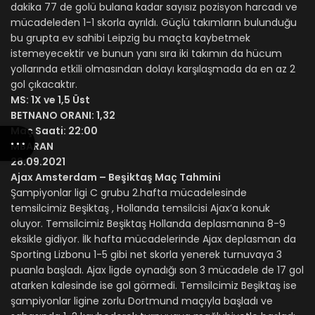
dakika 77 de golü bulana kadar sayısız pozisyon harcadı ve
mücadeleden 1-1 skorla ayrıldı. Güçlü takımların bulunduğu
bu grupta ev sahibi Leipzig bu maçta kaybetmek
istemeyecektir ve bunun yanı sıra iki takımın da hücum
yollarında etkili olmasından dolayı karşılaşmada da en az 2
gol çıkacaktır.
MS: 1X ve 1,5 Üst
BETNANO ORANI: 1,32
Maç Saati: 22:00
MBARAN
28.09.2021
Ajax Amsterdam – Beşiktaş Maç Tahmini
Şampiyonlar ligi C grubu 2.hafta mücadelesinde
temsilcimiz Beşiktaş , Hollanda temsilcisi Ajax’a konuk
oluyor. Temsilcimiz Beşiktaş Hollanda deplasmanına 8-9
eksikle gidiyor. İlk hafta mücadelerinde Ajax deplasman da
Sporting Lizbonu 1-5 gibi net skorla yenerek turnuvaya 3
puanla başladı. Ajax ligde oynadığı son 3 mücadele de 17 gol
atarken kalesinde ise gol görmedi. Temsilcimiz Beşiktaş ise
şampiyonlar ligine zorlu Dortmund maçıyla başladı ve